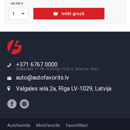
44.00
Ielikt grozā
+371 6767 0000
Darba laiks: P. - Pk.: 9:00 līdz 19:00 S.: Brīvs Sv.: Brīvs
auto@autofavorits.lv
Valgales iela 2a, Rīga LV-1029, Latvija
Autofavorīts
Motofavorīts
FavoritWest