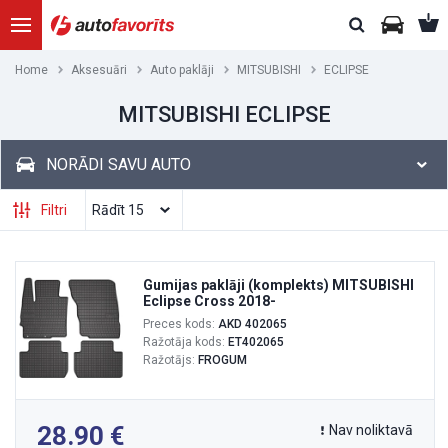
Home
Aksesuāri
Auto paklāji
MITSUBISHI
ECLIPSE
MITSUBISHI ECLIPSE
NORĀDI SAVU AUTO
Filtri
Gumijas paklāji (komplekts) MITSUBISHI
Eclipse Cross 2018-
Preces kods:
AKD 402065
Ražotāja kods:
ET402065
Ražotājs:
FROGUM
28.90
Nav noliktavā