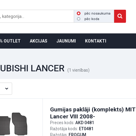
pēc nosaukuma
pēc koda
% OUTLET
AKCIJAS
JAUNUMI
KONTAKTI
UBISHI LANCER
(1 vienības)
Gumijas paklāji (komplekts) MI
Lancer VIII 2008-
Preces kods:
AKD 0481
Ražotāja kods:
ET0481
Ražotājs:
FROGUM