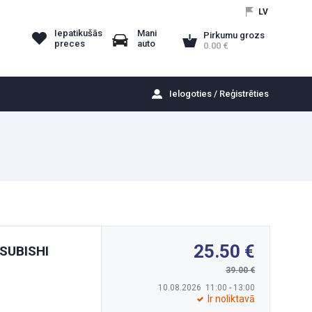
LV
Iepatikušās
Mani
Pirkumu grozs
preces
auto
0.00
Ielogoties / Reģistrēties
25.50
TSUBISHI
39.00
10.08.2026 11:00 - 13:00
Ir noliktavā