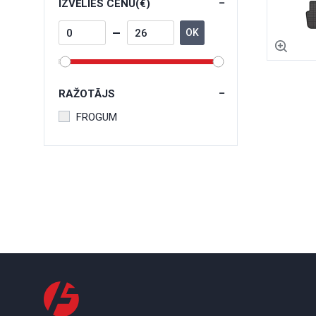
IZVĒLIES CENU(€)
OK
RAŽOTĀJS
FROGUM