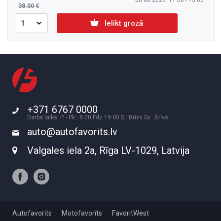
08.08.2026 11:00 - 13:00
38.00
Ielikt grozā
+371 6767 0000
Darba laiks: P. - Pk.: 9:00 līdz 19:00 S.: Brīvs Sv.: Brīvs
auto@autofavorits.lv
Valgales iela 2a, Rīga LV-1029, Latvija
Autofavorīts
Motofavorīts
FavoritWest