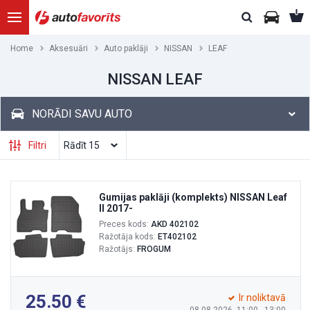
Home
Aksesuāri
Auto paklāji
NISSAN
LEAF
NISSAN LEAF
NORĀDI SAVU AUTO
Filtri
Gumijas paklāji (komplekts) NISSAN Leaf
II 2017-
Preces kods:
AKD 402102
Ražotāja kods:
ET402102
Ražotājs:
FROGUM
25.50
Ir noliktavā