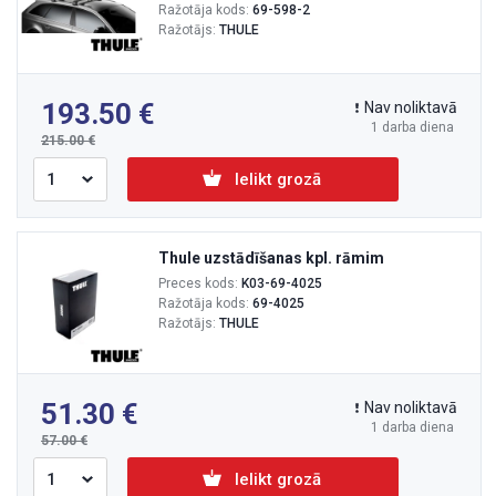
Ražotāja kods:
69-598-2
Ražotājs:
THULE
193.50
Nav noliktavā
1 darba diena
215.00
Ielikt grozā
Thule uzstādīšanas kpl. rāmim
Preces kods:
K03-69-4025
Ražotāja kods:
69-4025
Ražotājs:
THULE
51.30
Nav noliktavā
1 darba diena
57.00
Ielikt grozā