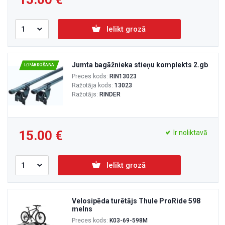
Ielikt grozā
Jumta bagāžnieka stieņu komplekts 2.gb
IZPĀRDOŠANA
Preces kods:
RIN13023
Ražotāja kods:
13023
Ražotājs:
RINDER
15.00
Ir noliktavā
Ielikt grozā
Velosipēda turētājs Thule ProRide 598
melns
Preces kods:
K03-69-598M