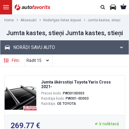
Home
Aksesuāri
Noderīgas lietas ārpusē
Jumta kastes, stieņi
Jumta kastes, stieņi Jumta kastes, stieņi
NORĀDI SAVU AUTO
Filtri
Jumta škērsstiņi Toyota Yaris Cross
2021-
Preces kods:
PW3010D003
Ražotāja kods:
PW301-0D003
Ražotājs:
OE TOYOTA
269.77
Ir noliktavā