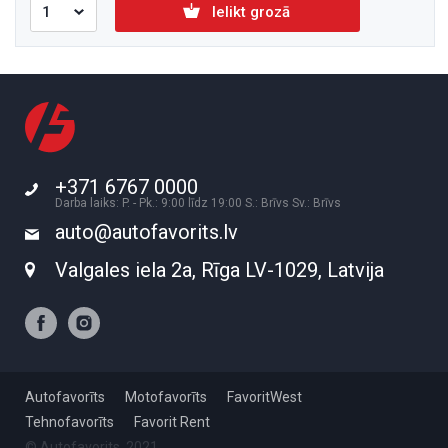
Ielikt grozā
+371 6767 0000
Darba laiks: P. - Pk.: 9:00 līdz 19:00 S.: Brīvs Sv.: Brīvs
auto@autofavorits.lv
Valgales iela 2a, Rīga LV-1029, Latvija
Autofavorīts
Motofavorīts
FavoritWest
Tehnofavorīts
Favorit Rent
© Autofavorits, 2021