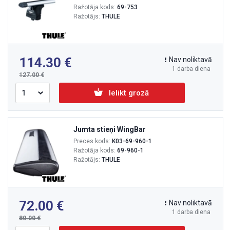
Ražotāja kods:
69-753
Ražotājs:
THULE
114.30
Nav noliktavā
1 darba diena
127.00
Ielikt grozā
Jumta stieņi WingBar
Preces kods:
K03-69-960-1
Ražotāja kods:
69-960-1
Ražotājs:
THULE
72.00
Nav noliktavā
1 darba diena
80.00