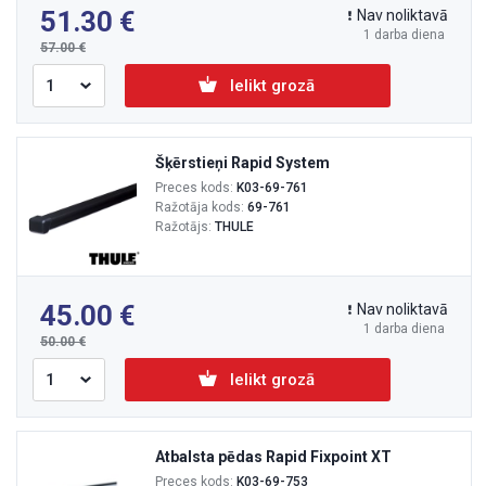
51.30
Nav noliktavā
1 darba diena
57.00
Ielikt grozā
Šķērstieņi Rapid System
Preces kods:
K03-69-761
Ražotāja kods:
69-761
Ražotājs:
THULE
45.00
Nav noliktavā
1 darba diena
50.00
Ielikt grozā
Atbalsta pēdas Rapid Fixpoint XT
Preces kods:
K03-69-753