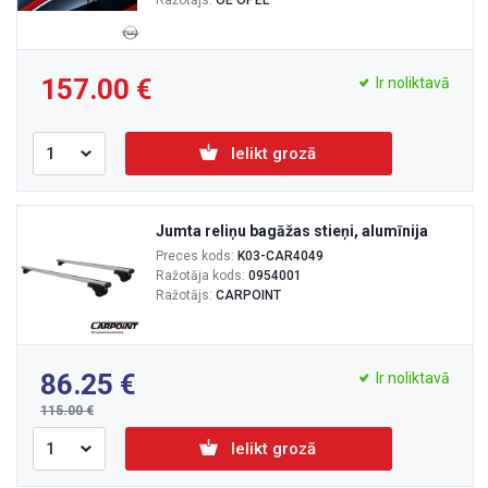
Ražotājs:
OE OPEL
157.00
Ir noliktavā
Ielikt grozā
Jumta reliņu bagāžas stieņi, alumīnija
Preces kods:
K03-CAR4049
Ražotāja kods:
0954001
Ražotājs:
CARPOINT
86.25
Ir noliktavā
115.00
Ielikt grozā