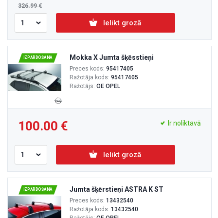
326.99
Ielikt grozā
Mokka X Jumta šķēsstieņi
IZPĀRDOŠANA
Preces kods:
95417405
Ražotāja kods:
95417405
Ražotājs:
OE OPEL
100.00
Ir noliktavā
Ielikt grozā
Jumta šķērstieņi ASTRA K ST
IZPĀRDOŠANA
Preces kods:
13432540
Ražotāja kods:
13432540