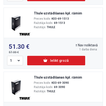
Thule uzstādīšanas kpl. rāmim
Preces kods:
K03-69-1513
Ražotāja kods:
69-1513
Ražotājs:
THULE
51.30
Nav noliktavā
1 darba diena
57.00
Ielikt grozā
Thule uzstādīšanas kpl. rāmim
Preces kods:
K03-69-3090
Ražotāja kods:
69-3090
Ražotājs:
THULE