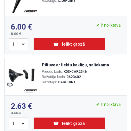
Ražotājs:
CARPOINT
6.00
Ir noliktavā
8.00
Ielikt grozā
Piltuve ar liektu kakliņu, saliekama
Preces kods:
K03-CAR2546
Ražotāja kods:
0623402
Ražotājs:
CARPOINT
2.63
Ir noliktavā
3.50
Ielikt grozā