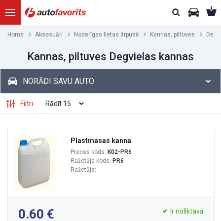
Home
Aksesuāri
Noderīgas lietas ārpusē
Kannas, piltuves
Degv
Kannas, piltuves Degvielas kannas
NORĀDI SAVU AUTO
Filtri
Plastmasas kanna
Preces kods:
K02-PR6
Ražotāja kods:
PR6
Ražotājs:
0.60
Ir noliktavā