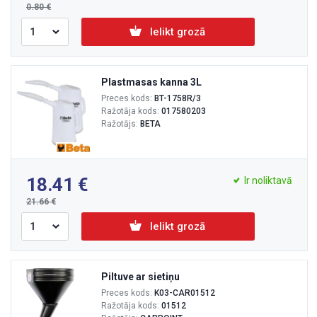
0.80
Ielikt grozā
Plastmasas kanna 3L
Preces kods:
BT-1758R/3
Ražotāja kods:
017580203
Ražotājs:
BETA
18.41
Ir noliktavā
21.66
Ielikt grozā
Piltuve ar sietiņu
Preces kods:
K03-CAR01512
Ražotāja kods:
01512