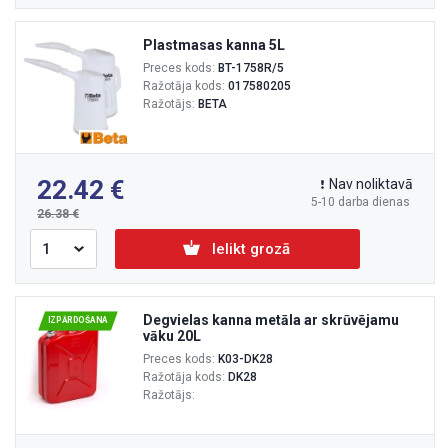
Plastmasas kanna 5L
Preces kods:
BT-1758R/5
Ražotāja kods:
017580205
Ražotājs:
BETA
22.42
Nav noliktavā
5-10 darba dienas
26.38
Ielikt grozā
Degvielas kanna metāla ar skrūvējamu
IZPĀRDOŠANA
vāku 20L
Preces kods:
K03-DK28
Ražotāja kods:
DK28
Ražotājs: