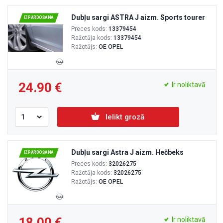
Dubļu sargi ASTRA J aizm. Sports tourer
IZPĀRDOŠANA
Preces kods:
13379454
Ražotāja kods:
13379454
Ražotājs:
OE OPEL
24.90
Ir noliktavā
Ielikt grozā
Dubļu sargi Astra J aizm. Hečbeks
IZPĀRDOŠANA
Preces kods:
32026275
Ražotāja kods:
32026275
Ražotājs:
OE OPEL
18.00
Ir noliktavā