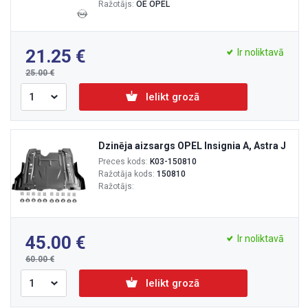
Ražotājs:
OE OPEL
21.25
Ir noliktavā
25.00
Ielikt grozā
Dzinēja aizsargs OPEL Insignia A, Astra J
Preces kods:
K03-150810
Ražotāja kods:
150810
Ražotājs:
45.00
Ir noliktavā
60.00
Ielikt grozā