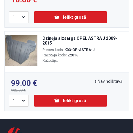
Ielikt grozā
Dzinēja aizsargs OPEL ASTRA J 2009-
2015
Preces kods:
K03-OP-ASTRA-J
Ražotāja kods:
Z2016
Ražotājs:
99.00
Nav noliktavā
132.00
Ielikt grozā