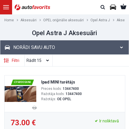
Home
Aksesuāri
OPEL oriģinālie aksesuāri
Opel Astra J
Aksesu
Opel Astra J Aksesuāri
NORĀDI SAVU AUTO
Filtri
Ipad MINI turētājs
IZPĀRDOŠANA
Preces kods:
13447400
Ražotāja kods:
13447400
Ražotājs:
OE OPEL
73.00
Ir noliktavā