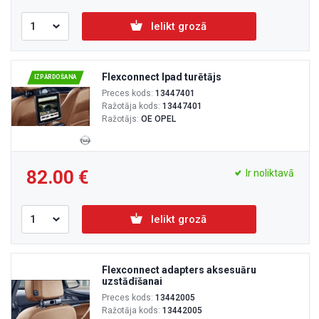
Ielikt grozā
Flexconnect Ipad turētājs
IZPĀRDOŠANA
Preces kods:
13447401
Ražotāja kods:
13447401
Ražotājs:
OE OPEL
82.00
Ir noliktavā
Ielikt grozā
Flexconnect adapters aksesuāru
uzstādīšanai
Preces kods:
13442005
Ražotāja kods:
13442005