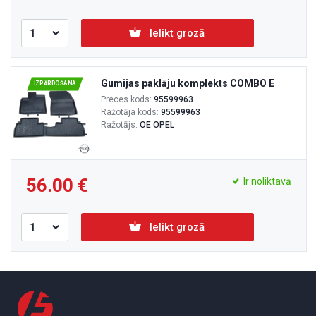
Ielikt grozā
Gumijas paklāju komplekts COMBO E
IZPĀRDOŠANA
Preces kods:
95599963
Ražotāja kods:
95599963
Ražotājs:
OE OPEL
56.00
Ir noliktavā
Ielikt grozā