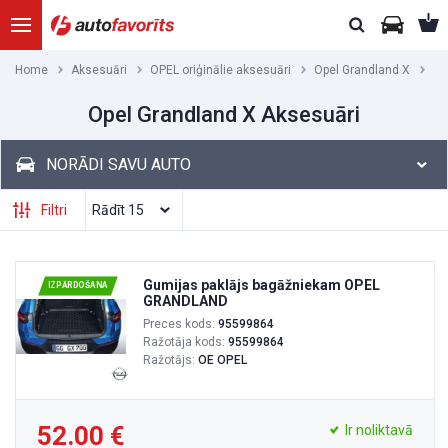
Home
Aksesuāri
OPEL oriģinālie aksesuāri
Opel Grandland X
Ak
Opel Grandland X Aksesuāri
NORĀDI SAVU AUTO
Filtri
Gumijas paklājs bagāžniekam OPEL
IZPĀRDOŠANA
GRANDLAND
Preces kods:
95599864
Ražotāja kods:
95599864
Ražotājs:
OE OPEL
52.00
Ir noliktavā