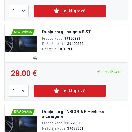
Ielikt grozā
Dubļu sargi Insignia B ST
IZPĀRDOŠANA
Preces kods:
39120883
Ražotāja kods:
39120883
Ražotājs:
OE OPEL
28.00
Ir noliktavā
Ielikt grozā
Dubļu sargi INSIGNIA B Hečbeks
IZPĀRDOŠANA
aizmugure
Preces kods:
39077361
Ražotāja kods:
39077361