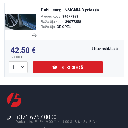
Dubļu sargi INSIGNIA B priekša
Preces kods:
39077358
Ražotāja kods:
39077358
Ražotājs:
OE OPEL
42.50
Nav noliktavā
50.00
Ielikt grozā
+371 6767 0000
Darba laiks: P. - Pk.: 9:00 līdz 19:00 S.: Brīvs Sv.: Brīvs