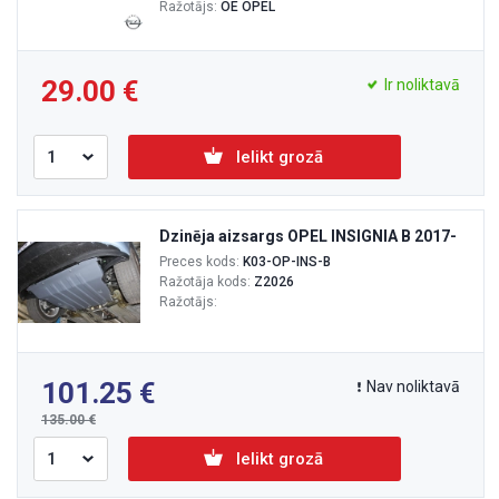
Ražotājs:
OE OPEL
29.00
Ir noliktavā
Ielikt grozā
Dzinēja aizsargs OPEL INSIGNIA B 2017-
Preces kods:
K03-OP-INS-B
Ražotāja kods:
Z2026
Ražotājs:
101.25
Nav noliktavā
135.00
Ielikt grozā