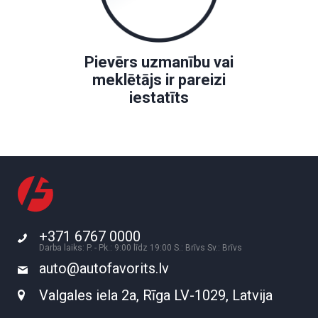
Pievērs uzmanību vai
meklētājs ir pareizi
iestatīts
+371 6767 0000
Darba laiks: P. - Pk.: 9:00 līdz 19:00 S.: Brīvs Sv.: Brīvs
auto@autofavorits.lv
Valgales iela 2a, Rīga LV-1029, Latvija