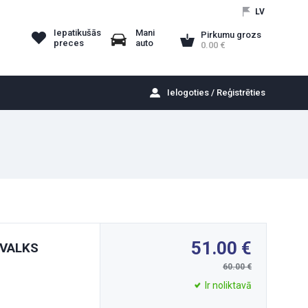
LV
Iepatikušās
Mani
Pirkumu grozs
preces
auto
0.00
Ielogoties / Reģistrēties
51.00
PVALKS
60.00
Ir noliktavā