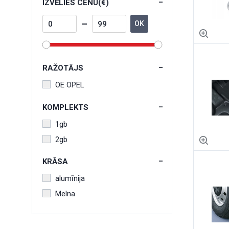
IZVĒLIES CENU(€)
OK
RAŽOTĀJS
OE OPEL
KOMPLEKTS
1gb
2gb
KRĀSA
alumīnija
Melna