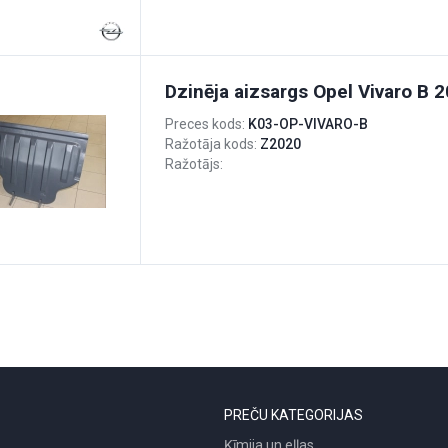
Dzinēja aizsargs Opel Vivaro B 
Preces kods:
K03-OP-VIVARO-B
Ražotāja kods:
Z2020
Ražotājs:
PREČU KATEGORIJAS
Ķīmija un eļļas