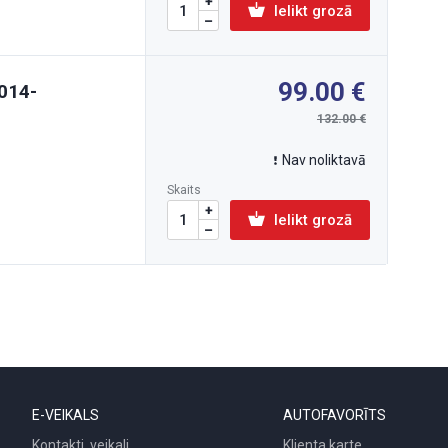
Ielikt grozā
99.00
2014-
132.00
Nav noliktavā
Skaits
Ielikt grozā
E-VEIKALS
AUTOFAVORĪTS
Kontakti, veikali
Klienta karte