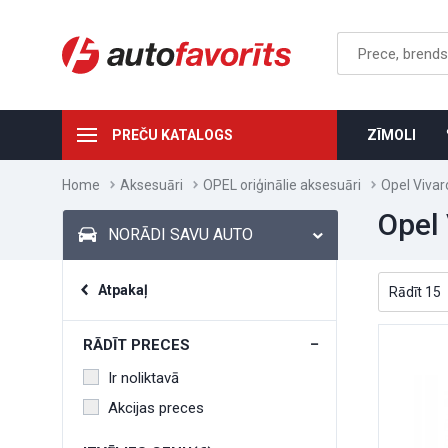
PREČU KATALOGS
ZĪMOLI
Home
Aksesuāri
OPEL oriģinālie aksesuāri
Opel Vivar
Opel 
NORĀDI SAVU AUTO
Atpakaļ
RĀDĪT PRECES
Ir noliktavā
Akcijas preces