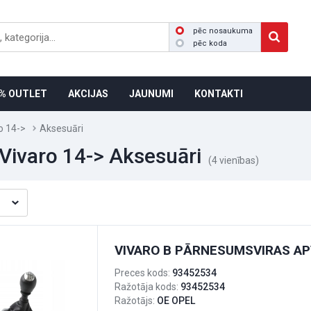
pēc nosaukuma
pēc koda
% OUTLET
AKCIJAS
JAUNUMI
KONTAKTI
o 14->
Aksesuāri
Vivaro 14-> Aksesuāri
(4 vienības)
VIVARO B PĀRNESUMSVIRAS A
Preces kods:
93452534
Ražotāja kods:
93452534
Ražotājs:
OE OPEL