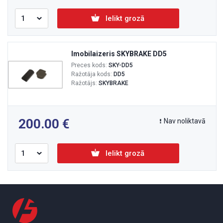
Ielikt grozā
Imobilaizeris SKYBRAKE DD5
Preces kods:
SKY-DD5
Ražotāja kods:
DD5
Ražotājs:
SKYBRAKE
200.00
Nav noliktavā
Ielikt grozā