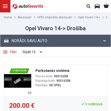
Home
Aksesuāri
OPEL oriģinālie aksesuāri
Opel Vivaro 14->
Dro
Opel Vivaro 14-> Drošība
NORĀDI SAVU AUTO
Filtri
Parkošanās sistēma
IZPĀRDOŠANA
Preces kods:
95515258
Ražotāja kods:
95515258
Ražotājs:
OE OPEL
200.00
Ir noliktavā