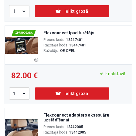
Ielikt grozā
Flexconnect Ipad turētājs
IZPĀRDOŠANA
Preces kods:
13447401
Ražotāja kods:
13447401
Ražotājs:
OE OPEL
82.00
Ir noliktavā
Ielikt grozā
Flexconnect adapters aksesuāru
uzstādīšanai
Preces kods:
13442005
Ražotāja kods:
13442005