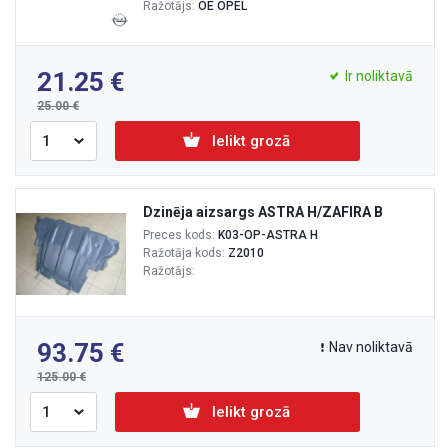
Ražotājs:
OE OPEL
21.25
Ir noliktavā
25.00
Ielikt grozā
Dzinēja aizsargs ASTRA H/ZAFIRA B
Preces kods:
K03-OP-ASTRA H
Ražotāja kods:
Z2010
Ražotājs:
93.75
Nav noliktavā
125.00
Ielikt grozā