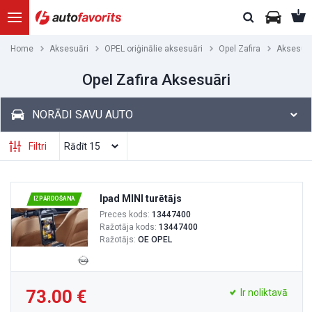
Home
Aksesuāri
OPEL oriģinālie aksesuāri
Opel Zafira
Aksesuār
Opel Zafira Aksesuāri
NORĀDI SAVU AUTO
Filtri
Ipad MINI turētājs
IZPĀRDOŠANA
Preces kods:
13447400
Ražotāja kods:
13447400
Ražotājs:
OE OPEL
73.00
Ir noliktavā