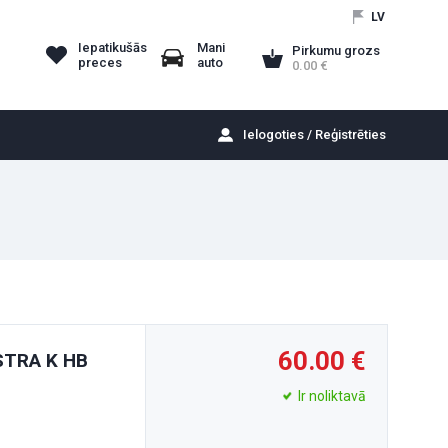
LV
Iepatikušās
Mani
Pirkumu grozs
preces
auto
0.00
Ielogoties / Reģistrēties
60.00
ASTRA K HB
Ir noliktavā