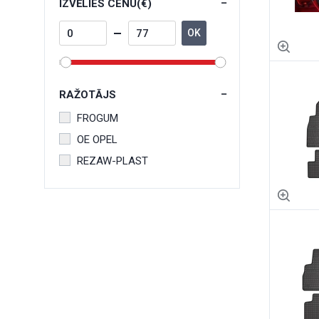
IZVĒLIES CENU(€)
OK
RAŽOTĀJS
FROGUM
OE OPEL
REZAW-PLAST