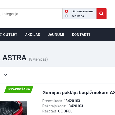
pēc nosaukuma
pēc koda
% OUTLET
AKCIJAS
JAUNUMI
KONTAKTI
 ASTRA
(8 vienības)
IZPĀRDOŠANA
Gumijas paklājs bagāžniekam 
Preces kods:
13420103
Ražotāja kods:
13420103
Ražotājs:
OE OPEL