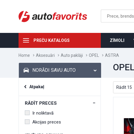
PREČU KATALOGS
ZĪMOLI
Home
Aksesuāri
Auto paklāji
OPEL
ASTRA
OPEL
NORĀDI SAVU AUTO
Atpakaļ
RĀDĪT PRECES
Ir noliktavā
Akcijas preces