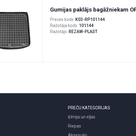
Gumijas paklājs bagāžniekam 
Preces kods:
K03-RP101144
Ražotāja kods:
101144
Ražotājs:
REZAW-PLAST
PREČU KATEGORIJAS
Ķīmija un eļļas
Riepas
Aksesuāri