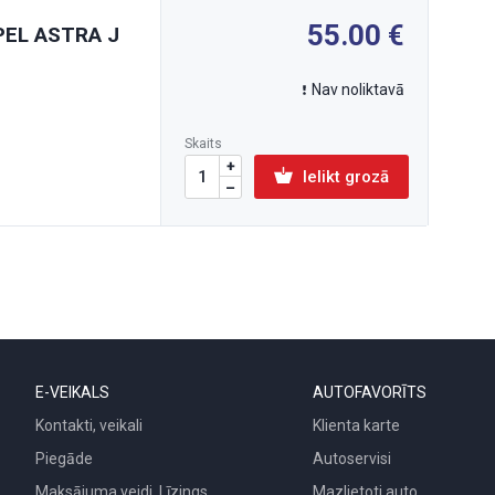
55.00
OPEL ASTRA J
Nav noliktavā
Skaits
Ielikt grozā
E-VEIKALS
AUTOFAVORĪTS
Kontakti, veikali
Klienta karte
Piegāde
Autoservisi
Maksājuma veidi, Līzings
Mazlietoti auto