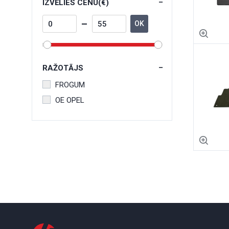
IZVĒLIES CENU(€)
OK
RAŽOTĀJS
FROGUM
OE OPEL