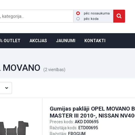
pēc nosaukuma
pēc koda
% OUTLET
AKCIJAS
JAUNUMI
KONTAKTI
L MOVANO
(2 vienības)
Gumijas paklāji OPEL MOVANO B
MASTER III 2010-, NISSAN NV400
Preces kods:
AKD D00695
Ražotāja kods:
ETD00695
Ražotājs:
FROGUM