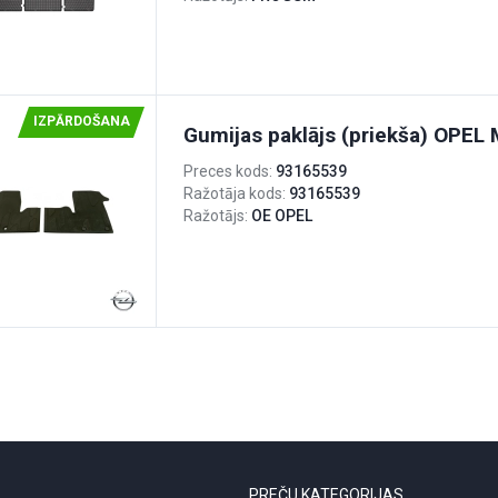
IZPĀRDOŠANA
Gumijas paklājs (priekša) OPE
Preces kods:
93165539
Ražotāja kods:
93165539
Ražotājs:
OE OPEL
PREČU KATEGORIJAS