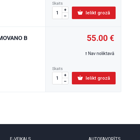
Skaits
Ielikt grozā
55.00
L MOVANO B
Nav noliktavā
Skaits
Ielikt grozā
E-VEIKALS
AUTOFAVORĪTS