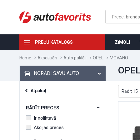
PREČU KATALOGS
ZĪMOLI
Home
Aksesuāri
Auto paklāji
OPEL
MOVANO
OPE
NORĀDI SAVU AUTO
Atpakaļ
RĀDĪT PRECES
Ir noliktavā
Akcijas preces