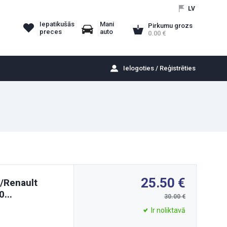
LV
Iepatikušās
Mani
Pirkumu grozs
preces
auto
0.00
Ielogoties / Reģistrēties
25.50
/Renault
...
30.00
Ir noliktavā