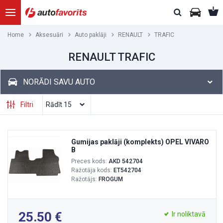
Home
Aksesuāri
Auto paklāji
RENAULT
TRAFIC
RENAULT TRAFIC
NORĀDI SAVU AUTO
Filtri
Gumijas paklāji (komplekts) OPEL VIVARO
B
Preces kods:
AKD 542704
Ražotāja kods:
ET542704
Ražotājs:
FROGUM
25.50
Ir noliktavā