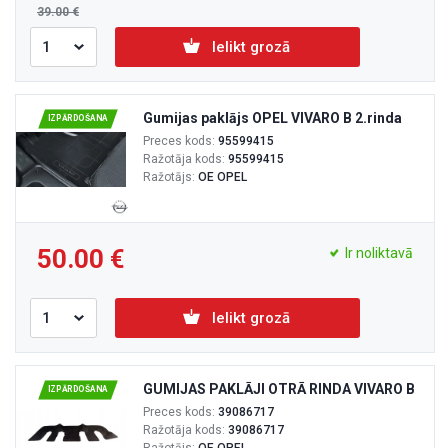
39.00
Ielikt grozā
Gumijas paklājs OPEL VIVARO B 2.rinda
IZPĀRDOŠANA
Preces kods:
95599415
Ražotāja kods:
95599415
Ražotājs:
OE OPEL
50.00
Ir noliktavā
Ielikt grozā
GUMIJAS PAKLĀJI OTRĀ RINDA VIVARO B
IZPĀRDOŠANA
Preces kods:
39086717
Ražotāja kods:
39086717