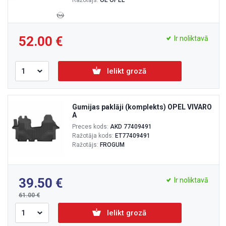
Ražotājs:
OE OPEL
52.00
Ir noliktavā
Ielikt grozā
Gumijas paklāji (komplekts) OPEL VIVARO
A
Preces kods:
AKD 77409491
Ražotāja kods:
ET77409491
Ražotājs:
FROGUM
39.50
Ir noliktavā
61.00
Ielikt grozā