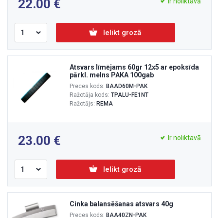
22.00
Ir noliktavā
Ielikt grozā
Atsvars līmējams 60gr 12x5 ar epoksīda
pārkl. melns PAKA 100gab
Preces kods:
BAAD60M-PAK
Ražotāja kods:
TPALU-FE1NT
Ražotājs:
REMA
23.00
Ir noliktavā
Ielikt grozā
Cinka balansēšanas atsvars 40g
Preces kods:
BAA40ZN-PAK