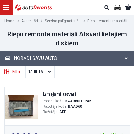
Home
Aksesuāri
Servisa palīgmateriāli
Riepu remonta materiāli
Riepu remonta materiāli Atsvari lietajiem
diskiem
NORĀDI SAVU AUTO
Filtri
Līmejami atsvari
Preces kods:
BAAD60FE-PAK
Ražotāja kods:
BAAD60
Ražotājs:
ALT