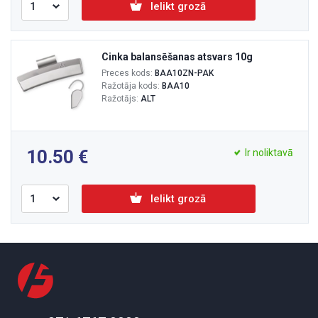
Ielikt grozā
Cinka balansēšanas atsvars 10g
Preces kods:
BAA10ZN-PAK
Ražotāja kods:
BAA10
Ražotājs:
ALT
10.50
Ir noliktavā
Ielikt grozā