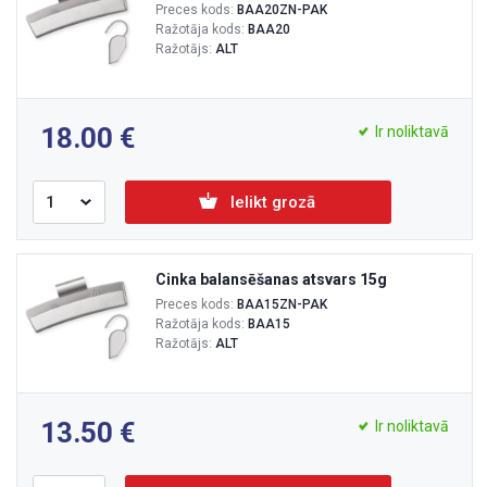
Preces kods:
BAA20ZN-PAK
Ražotāja kods:
BAA20
Ražotājs:
ALT
18.00
Ir noliktavā
Ielikt grozā
Cinka balansēšanas atsvars 15g
Preces kods:
BAA15ZN-PAK
Ražotāja kods:
BAA15
Ražotājs:
ALT
13.50
Ir noliktavā