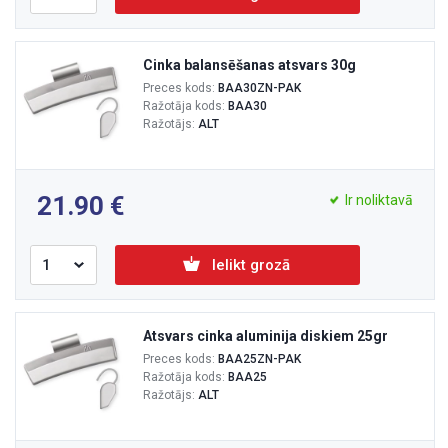
Cinka balansēšanas atsvars 30g
Preces kods:
BAA30ZN-PAK
Ražotāja kods:
BAA30
Ražotājs:
ALT
21.90
Ir noliktavā
Ielikt grozā
Atsvars cinka aluminija diskiem 25gr
Preces kods:
BAA25ZN-PAK
Ražotāja kods:
BAA25
Ražotājs:
ALT