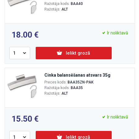
Ražotāja kods:
BAA40
Ražotājs:
ALT
18.00
Ir noliktavā
Ielikt grozā
Cinka balansēšanas atsvars 35g
Preces kods:
BAA35ZN-PAK
Ražotāja kods:
BAA35
Ražotājs:
ALT
15.50
Ir noliktavā
Ielikt grozā