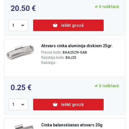
20.50
Ir noliktavā
Ielikt grozā
Atsvars cinka aluminija diskiem 25gr.
Preces kods:
BAA25ZN-GAB
Ražotāja kods:
BAJ25
Ražotājs:
0.25
Ir noliktavā
Ielikt grozā
Cinka balansēšanas atsvars 20g