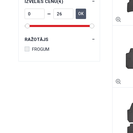
IZVĒLIES CENU(€)
OK
RAŽOTĀJS
FROGUM