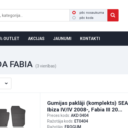
pēc nosaukuma
pēc koda
% OUTLET
AKCIJAS
JAUNUMI
KONTAKTI
A FABIA
(3 vienības)
Gumijas paklāji (komplekts) S
Ibiza IV/IV 2008-, Fabia III 20...
Preces kods:
AKD 0404
Ražotāja kods:
ET0404
Ražotājs:
FROGUM