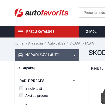
PREČU KATALOGS
ZĪMOLI
Home
Aksesuāri
Auto paklāji
SKODA
FABIA
SKOD
NORĀDI SAVU AUTO
Atpakaļ
RĀDĪT PRECES
Ir noliktavā
Akcijas preces