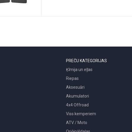
PREČU KATEGORIJAS
Ķīmija un eļļas
Riepas
Aksesuāri
Akumulatori
4x4 Offroad
Viss kemperiem
ATV / Moto
Oriģināldaļas