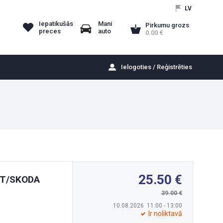
LV
Iepatikušās
Mani
Pirkumu grozs
preces
auto
0.00
Ielogoties / Reģistrēties
25.50
EAT/SKODA
39.00
10.08.2026 11:00 - 13:00
Ir noliktavā