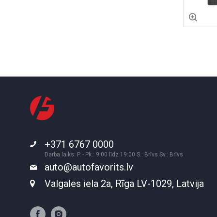
+371 6767 0000
Darba laiks: P. - Pk.: 9:00 līdz 19:00 S.: Brīvs Sv.: Brīvs
auto@autofavorits.lv
Valgales iela 2a, Rīga LV-1029, Latvija