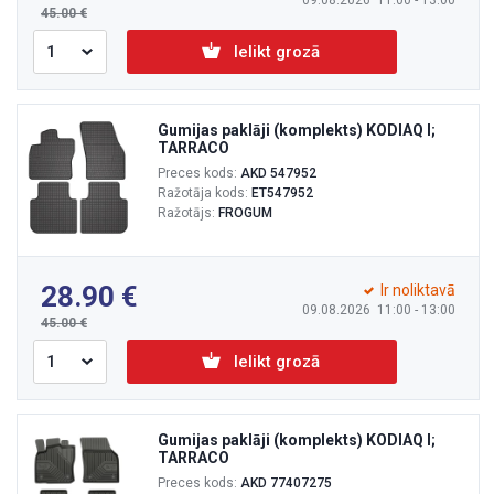
09.08.2026 11:00 - 13:00
45.00
Ielikt grozā
Gumijas paklāji (komplekts) KODIAQ I;
TARRACO
Preces kods:
AKD 547952
Ražotāja kods:
ET547952
Ražotājs:
FROGUM
28.90
Ir noliktavā
09.08.2026 11:00 - 13:00
45.00
Ielikt grozā
Gumijas paklāji (komplekts) KODIAQ I;
TARRACO
Preces kods:
AKD 77407275