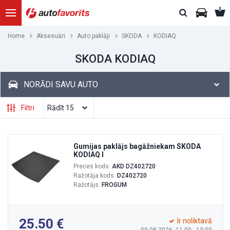
Home
Aksesuāri
Auto paklāji
SKODA
KODIAQ
SKODA KODIAQ
NORĀDI SAVU AUTO
Filtri
Gumijas paklājs bagāžniekam SKODA
KODIAQ I
Preces kods:
AKD DZ402720
Ražotāja kods:
DZ402720
Ražotājs:
FROGUM
25.50
Ir noliktavā