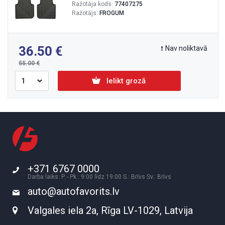
Ražotāja kods:
77407275
Ražotājs:
FROGUM
36.50
Nav noliktavā
55.00
Ielikt grozā
+371 6767 0000
Darba laiks: P. - Pk.: 9:00 līdz 19:00 S.: Brīvs Sv.: Brīvs
auto@autofavorits.lv
Valgales iela 2a, Rīga LV-1029, Latvija