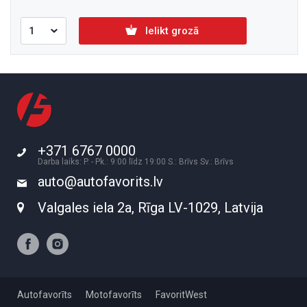
Ielikt grozā
+371 6767 0000
Darba laiks: P. - Pk.: 9:00 līdz 19:00 S.: Brīvs Sv.: Brīvs
auto@autofavorits.lv
Valgales iela 2a, Rīga LV-1029, Latvija
Autofavorīts
Motofavorīts
FavoritWest