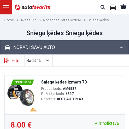
Home
Aksesuāri
Noderīgas lietas ārpusē
Sniega ķēdes
Sniega ķēdes Sniega ķēdes
NORĀDI SAVU AUTO
Filtri
Sniega ķēdes izmērs 70
IZPĀRDOŠANA
Preces kods:
AM6537
Ražotāja kods:
6537
Ražotājs:
BEST AUTOMAX
8.00
Ir noliktavā