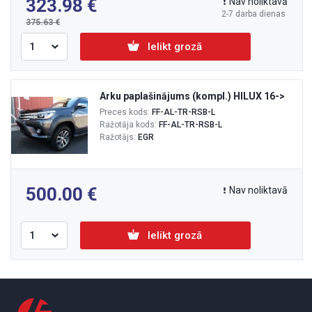
323.98
Nav noliktavā
2-7 darba dienas
375.63
Ielikt grozā
Arku paplašinājums (kompl.) HILUX 16->
Preces kods:
FF-AL-TR-RSB-L
Ražotāja kods:
FF-AL-TR-RSB-L
Ražotājs:
EGR
500.00
Nav noliktavā
Ielikt grozā