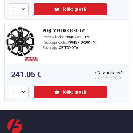
Ielikt grozā
Vieglmetāla disks 18''
Preces kods:
PW4570K001M
Ražotāja kods:
PW457-0K001-M
Ražotājs:
OE TOYOTA
241.05
Nav noliktavā
2-7 darba dienas
Ielikt grozā