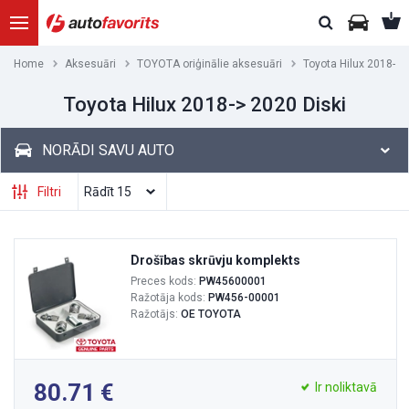
Home
Aksesuāri
TOYOTA oriģinālie aksesuāri
Toyota Hilux 2018-> 
Toyota Hilux 2018-> 2020 Diski
NORĀDI SAVU AUTO
Filtri
Drošības skrūvju komplekts
Preces kods:
PW45600001
Ražotāja kods:
PW456-00001
Ražotājs:
OE TOYOTA
80.71
Ir noliktavā