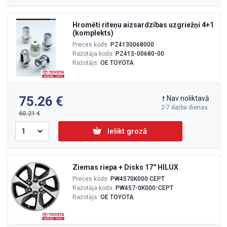
Hromēti riteņu aizsardzības uzgriežņi 4+1
(komplekts)
Preces kods:
PZ4130068000
Ražotāja kods:
PZ413-00680-00
Ražotājs:
OE TOYOTA
75.26
Nav noliktavā
2-7 darba dienas
60.21
Ielikt grozā
Ziemas riepa + Disks 17'' HILUX
Preces kods:
PW4570K000 CEPT
Ražotāja kods:
PW457-0K000-CEPT
Ražotājs:
OE TOYOTA