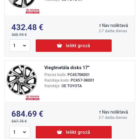
432.48
Nav noliktavā
2-7 darba dienas
345.99
Ielikt grozā
Vieglmetāla disks 17''
Preces kods:
PC4570K001
Ražotāja kods:
PC457-0K001
Ražotājs:
OE TOYOTA
684.69
Nav noliktavā
2-7 darba dienas
547.75
Ielikt grozā