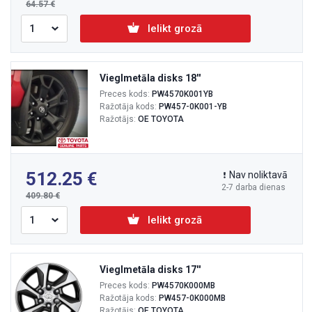
64.57
Ielikt grozā
Vieglmetāla disks 18''
Preces kods:
PW4570K001YB
Ražotāja kods:
PW457-0K001-YB
Ražotājs:
OE TOYOTA
512.25
Nav noliktavā
2-7 darba dienas
409.80
Ielikt grozā
Vieglmetāla disks 17''
Preces kods:
PW4570K000MB
Ražotāja kods:
PW457-0K000MB
Ražotājs:
OE TOYOTA