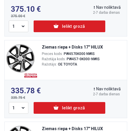
375.10
Nav noliktavā
2-7 darba dienas
375.00
Ielikt grozā
Ziemas riepa + Disks 17'' HILUX
Preces kods:
PW4570K000 NWIS
Ražotāja kods:
PW457-0K000-NWIS
Ražotājs:
OE TOYOTA
335.78
Nav noliktavā
2-7 darba dienas
335.75
Ielikt grozā
Ziemas riepa + Disks 17'' HILUX