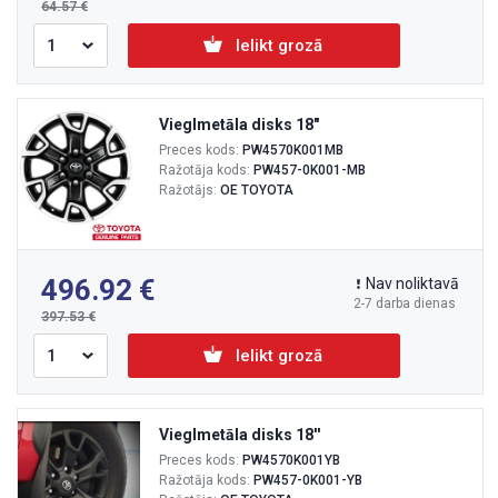
64.57
Ielikt grozā
Vieglmetāla disks 18"
Preces kods:
PW4570K001MB
Ražotāja kods:
PW457-0K001-MB
Ražotājs:
OE TOYOTA
496.92
Nav noliktavā
2-7 darba dienas
397.53
Ielikt grozā
Vieglmetāla disks 18''
Preces kods:
PW4570K001YB
Ražotāja kods:
PW457-0K001-YB