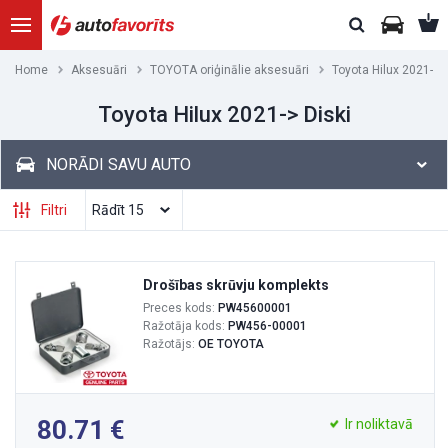
Home
Aksesuāri
TOYOTA oriģinālie aksesuāri
Toyota Hilux 2021->
Toyota Hilux 2021-> Diski
NORĀDI SAVU AUTO
Filtri
Drošības skrūvju komplekts
Preces kods:
PW45600001
Ražotāja kods:
PW456-00001
Ražotājs:
OE TOYOTA
80.71
Ir noliktavā