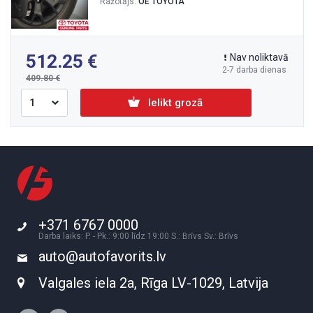
Ražotājs:
OE TOYOTA
512.25
Nav noliktavā
2-7 darba dienas
409.80
Ielikt grozā
+371 6767 0000
Darba laiks: P. - Pk.: 9:00 līdz 19:00 S.: Brīvs Sv.: Brīvs
auto@autofavorits.lv
Valgales iela 2a, Rīga LV-1029, Latvija