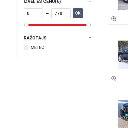
IZVĒLIES CENU(€)
OK
RAŽOTĀJS
METEC