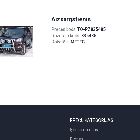
Aizsargstienis
Preces kods:
TO-PZ835485
Ražotāja kods:
835485
Ražotājs:
METEC
PREČU KATEGORIJAS
Ķīmija un eļļas
Riepas