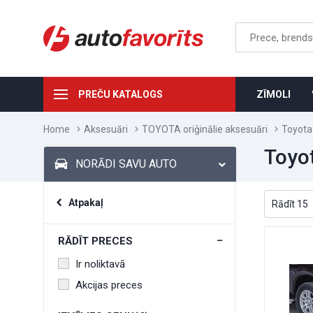
PREČU KATALOGS
ZĪMOLI
Home
Aksesuāri
TOYOTA oriģinālie aksesuāri
Toyota
Toyot
NORĀDI SAVU AUTO
Atpakaļ
RĀDĪT PRECES
Ir noliktavā
Akcijas preces