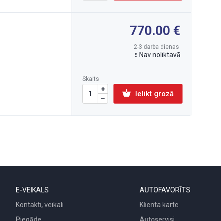
770.00
2-3 darba dienas
Nav noliktavā
Skaits
Ielikt grozā
E-VEIKALS
AUTOFAVORĪTS
Kontakti, veikali
Klienta karte
Piegāde
Autoservisi