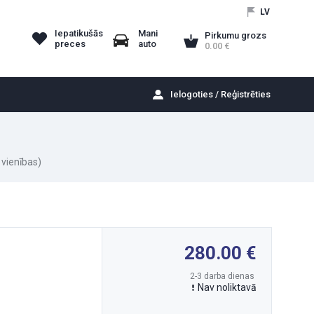
LV
Iepatikušās
Mani
Pirkumu grozs
preces
auto
0.00
Ielogoties / Reģistrēties
 vienības)
280.00
2-3 darba dienas
Nav noliktavā