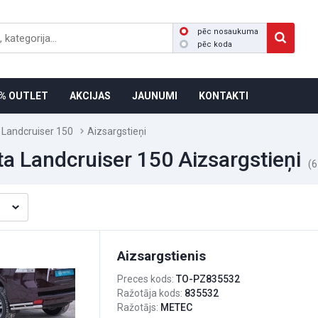
pēc nosaukuma
pēc koda
% OUTLET
AKCIJAS
JAUNUMI
KONTAKTI
 Landcruiser 150
Aizsargstieņi
a Landcruiser 150 Aizsargstieņi
(6
Aizsargstienis
Preces kods:
TO-PZ835532
Ražotāja kods:
835532
Ražotājs:
METEC