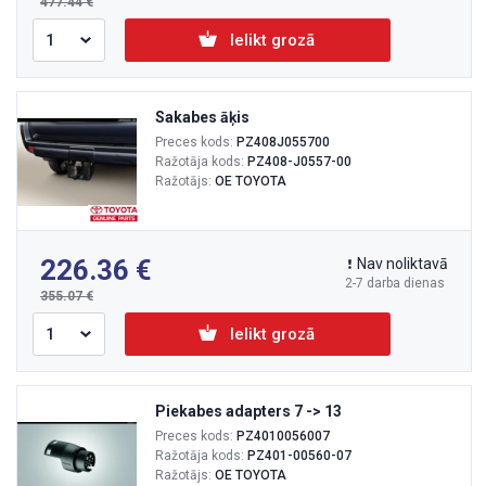
477.44
Ielikt grozā
Sakabes āķis
Preces kods:
PZ408J055700
Ražotāja kods:
PZ408-J0557-00
Ražotājs:
OE TOYOTA
226.36
Nav noliktavā
2-7 darba dienas
355.07
Ielikt grozā
Piekabes adapters 7 -> 13
Preces kods:
PZ4010056007
Ražotāja kods:
PZ401-00560-07
Ražotājs:
OE TOYOTA