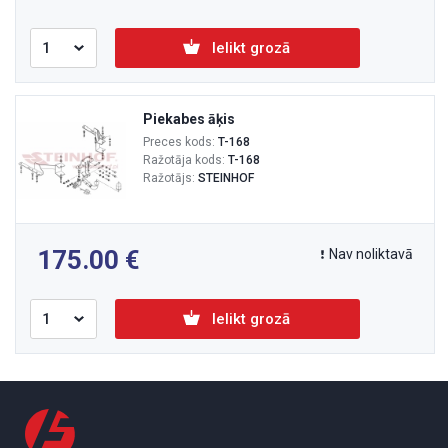
Ielikt grozā
Piekabes āķis
Preces kods:
T-168
Ražotāja kods:
T-168
Ražotājs:
STEINHOF
175.00
Nav noliktavā
Ielikt grozā