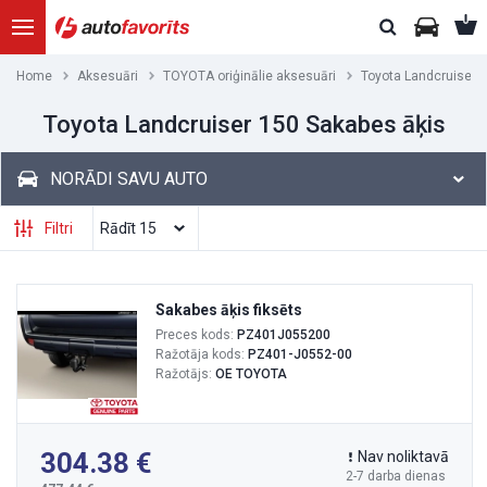
Home
Aksesuāri
TOYOTA oriģinālie aksesuāri
Toyota Landcruiser 
Toyota Landcruiser 150 Sakabes āķis
NORĀDI SAVU AUTO
Filtri
Sakabes āķis fiksēts
Preces kods:
PZ401J055200
Ražotāja kods:
PZ401-J0552-00
Ražotājs:
OE TOYOTA
304.38
Nav noliktavā
2-7 darba dienas