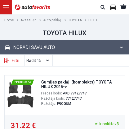
Home
Aksesuāri
Auto paklāji
TOYOTA
HILUX
TOYOTA HILUX
NORĀDI SAVU AUTO
Filtri
Gumijas paklāji (komplekts) TOYOTA
IZPĀRDOŠANA
HILUX 2015->
Preces kods:
AKD 77427747
Ražotāja kods:
77427747
Ražotājs:
FROGUM
31.22
Ir noliktavā