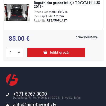
Bagāžnieka grīdas ieklājs TOYOTA HI-LUX
2016-
Preces kods:
K03-101776
Ražotāja kods:
101776
Ražotājs:
REZAW-PLAST
85.00
Nav noliktavā
Ielikt grozā
+371 6767 0000
Darba laiks: P. - Pk.: 9:00 līdz 19:00 S.: Brīvs Sv.: Brīvs
auto@autofavorits.lv