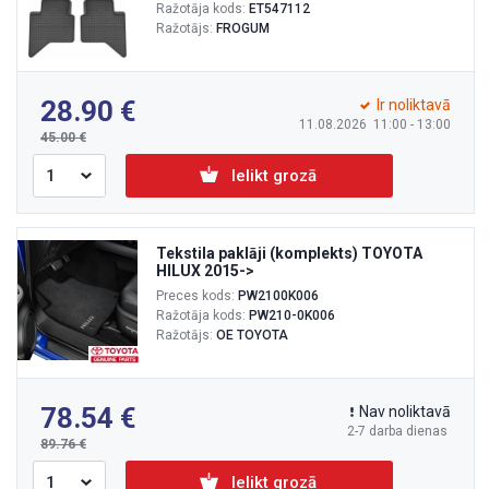
Ražotāja kods:
ET547112
Ražotājs:
FROGUM
28.90
Ir noliktavā
11.08.2026 11:00 - 13:00
45.00
Ielikt grozā
Tekstila paklāji (komplekts) TOYOTA
HILUX 2015->
Preces kods:
PW2100K006
Ražotāja kods:
PW210-0K006
Ražotājs:
OE TOYOTA
78.54
Nav noliktavā
2-7 darba dienas
89.76
Ielikt grozā