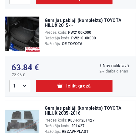
Gumijas paklāji (komplekts) TOYOTA
HILUX 2015->
Preces kods:
PW2100K000
Ražotāja kods:
PW210-0K000
Ražotājs:
OE TOYOTA
63.84
Nav noliktavā
2-7 darba dienas
72.96
Ielikt grozā
Gumijas paklāji (komplekts) TOYOTA
HILUX 2005-2016
Preces kods:
K03-RP201427
Ražotāja kods:
201427
Ražotājs:
REZAW-PLAST