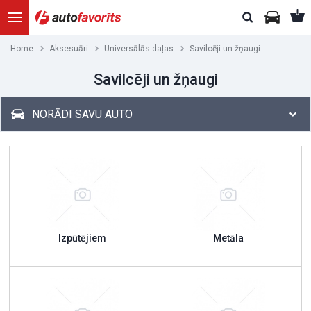
Home
Aksesuāri
Universālās daļas
Savilcēji un žņaugi
Savilcēji un žņaugi
NORĀDI SAVU AUTO
Izpūtējiem
Metāla