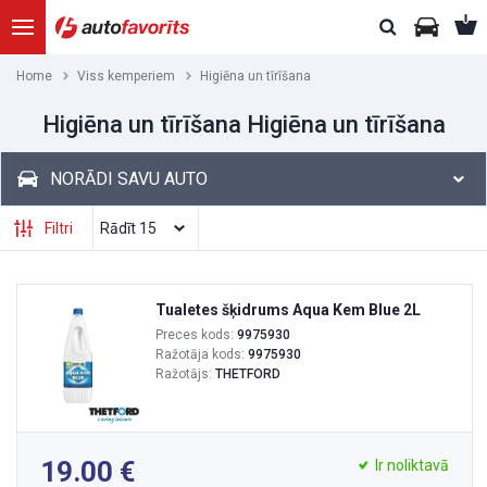
Home
Viss kemperiem
Higiēna un tīrīšana
Higiēna un tīrīšana Higiēna un tīrīšana
NORĀDI SAVU AUTO
Filtri
Tualetes šķidrums Aqua Kem Blue 2L
Preces kods:
9975930
Ražotāja kods:
9975930
Ražotājs:
THETFORD
19.00
Ir noliktavā