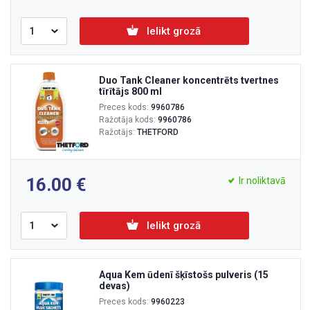
Ielikt grozā
Duo Tank Cleaner koncentrēts tvertnes
tīrītājs 800 ml
Preces kods:
9960786
Ražotāja kods:
9960786
Ražotājs:
THETFORD
16.00
Ir noliktavā
Ielikt grozā
Aqua Kem ūdenī šķīstošs pulveris (15
devas)
Preces kods:
9960223