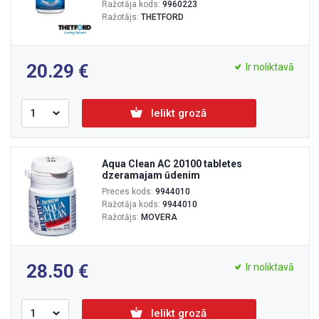
Ražotāja kods:
9960223
Ražotājs:
THETFORD
20.29
Ir noliktavā
Ielikt grozā
Aqua Clean AC 20100 tabletes
dzeramajam ūdenim
Preces kods:
9944010
Ražotāja kods:
9944010
Ražotājs:
MOVERA
28.50
Ir noliktavā
Ielikt grozā