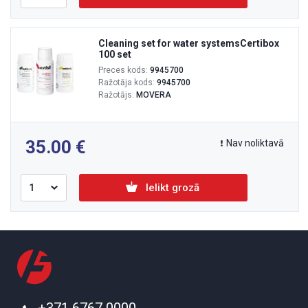
Cleaning set for water systemsCertibox
100 set
Preces kods:
9945700
Ražotāja kods:
9945700
Ražotājs:
MOVERA
35.00
Nav noliktavā
Ielikt grozā