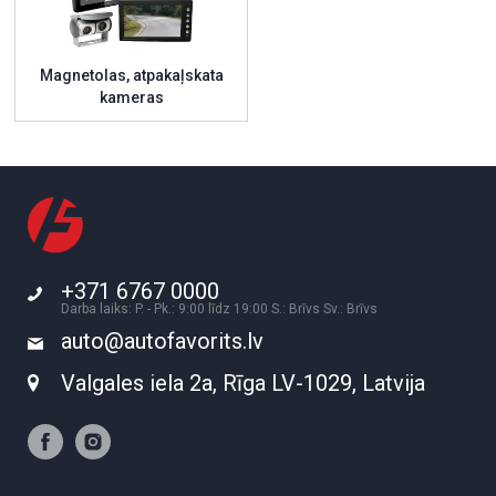
Magnetolas, atpakaļskata
kameras
+371 6767 0000
Darba laiks: P. - Pk.: 9:00 līdz 19:00 S.: Brīvs Sv.: Brīvs
auto@autofavorits.lv
Valgales iela 2a, Rīga LV-1029, Latvija