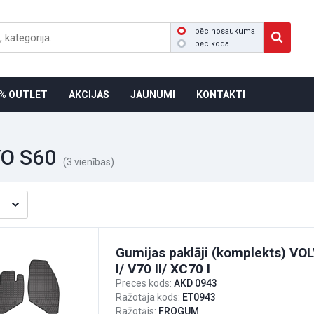
pēc nosaukuma
pēc koda
% OUTLET
AKCIJAS
JAUNUMI
KONTAKTI
O S60
(3 vienības)
Gumijas paklāji (komplekts) VOL
I/ V70 II/ XC70 I
Preces kods:
AKD 0943
Ražotāja kods:
ET0943
Ražotājs:
FROGUM