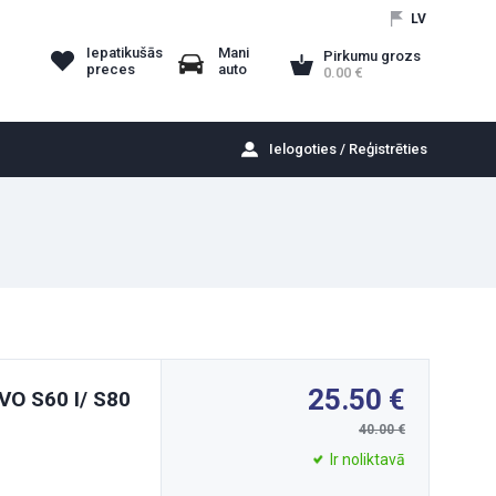
LV
Iepatikušās
Mani
Pirkumu grozs
preces
auto
0.00
Ielogoties / Reģistrēties
25.50
VO S60 I/ S80
40.00
Ir noliktavā