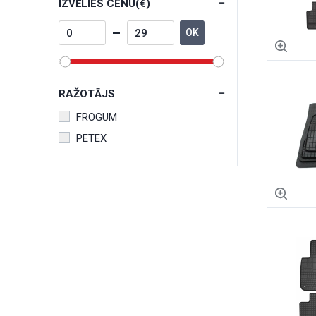
IZVĒLIES CENU(€)
OK
RAŽOTĀJS
FROGUM
PETEX