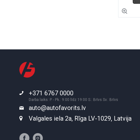
+371 6767 0000
Darba laiks: P. - Pk.: 9:00 līdz 19:00 S.: Brīvs Sv.: Brīvs
auto@autofavorits.lv
Valgales iela 2a, Rīga LV-1029, Latvija