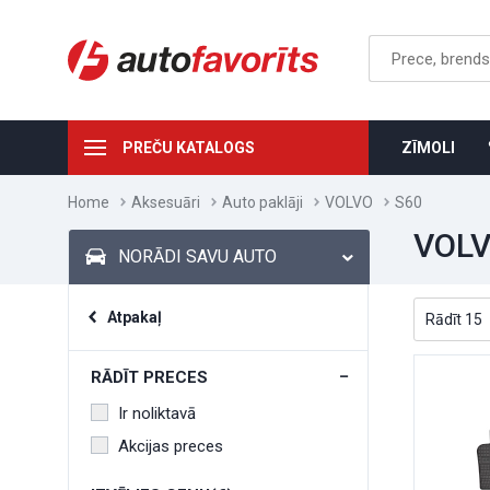
PREČU KATALOGS
ZĪMOLI
Home
Aksesuāri
Auto paklāji
VOLVO
S60
VOLV
NORĀDI SAVU AUTO
Atpakaļ
RĀDĪT PRECES
Ir noliktavā
Akcijas preces