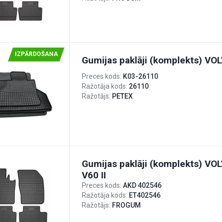
IZPĀRDOŠANA
Gumijas paklāji (komplekts) VOL
Preces kods:
K03-26110
Ražotāja kods:
26110
Ražotājs:
PETEX
Gumijas paklāji (komplekts) VOL
V60 II
Preces kods:
AKD 402546
Ražotāja kods:
ET402546
Ražotājs:
FROGUM