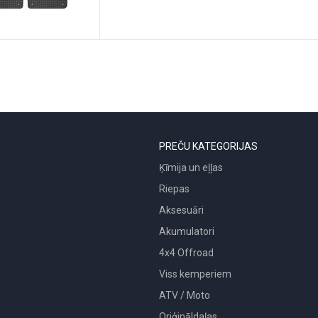
PREČU KATEGORIJAS
Ķīmija un eļļas
Riepas
Aksesuāri
Akumulatori
4x4 Offroad
Viss kemperiem
ATV / Moto
Oriģināldaļas