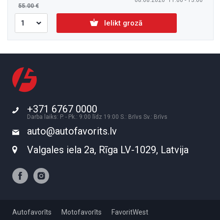
08.08.2026 11:00 - 13:00
55.00
Ielikt grozā
+371 6767 0000
Darba laiks: P. - Pk.: 9:00 līdz 19:00 S.: Brīvs Sv.: Brīvs
auto@autofavorits.lv
Valgales iela 2a, Rīga LV-1029, Latvija
Autofavorīts
Motofavorīts
FavoritWest