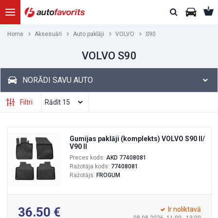
Home
Aksesuāri
Auto paklāji
VOLVO
S90
VOLVO S90
NORĀDI SAVU AUTO
Filtri
Gumijas paklāji (komplekts) VOLVO S90 II/
V90 II
Preces kods:
AKD 77408081
Ražotāja kods:
77408081
Ražotājs:
FROGUM
36.50
Ir noliktavā