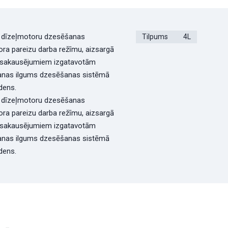
n dīzeļmotoru dzesēšanas
Tilpums
4L
a pareizu darba režīmu, aizsargā
a sakausējumiem izgatavotām
ošanas ilgums dzesēšanas sistēmā
dens.
n dīzeļmotoru dzesēšanas
a pareizu darba režīmu, aizsargā
a sakausējumiem izgatavotām
ošanas ilgums dzesēšanas sistēmā
dens.