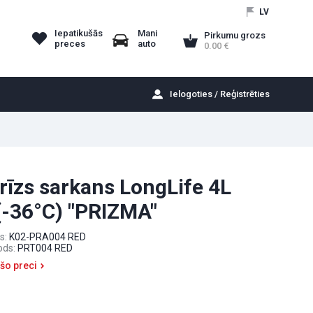
LV
Iepatikušās
Mani
Pirkumu grozs
preces
auto
0.00
Ielogoties / Reģistrēties
rīzs sarkans LongLife 4L
(-36°C) "PRIZMA"
s:
K02-PRA004 RED
ods:
PRT004 RED
 šo preci