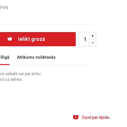
 PVN
Ielikt grozā
 Rīgā
Atlikums noliktavās
i veikalā var par brīvu:
ci uz adresi:
Ziņot par kļūdu