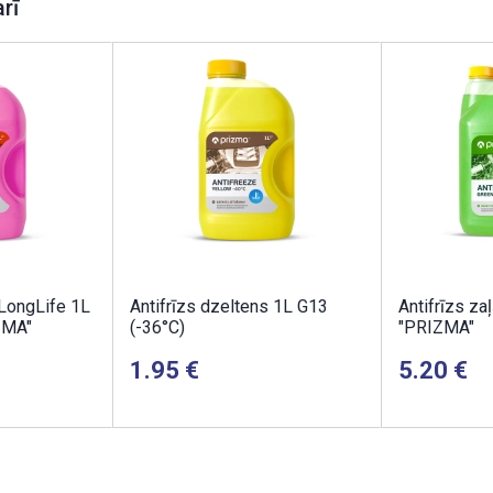
arī
 LongLife 1L
Antifrīzs dzeltens 1L G13
Antifrīzs za
ZMA"
(-36°C)
"PRIZMA"
1.95
5.20