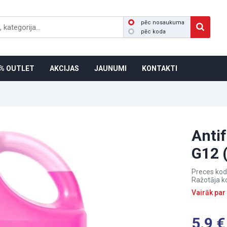
pēc nosaukuma
pēc koda
% OUTLET
AKCIJAS
JAUNUMI
KONTAKTI
Antif
G12 
Preces kod
Ražotāja k
Vairāk par
5.9