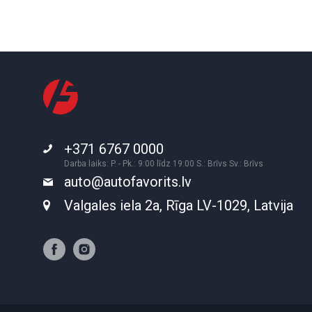
+371 6767 0000
Darba laiks: P. - Pk.: 9:00 līdz 19:00 S.: Brīvs Sv.: Brīvs
auto@autofavorits.lv
Valgales iela 2a, Rīga LV-1029, Latvija