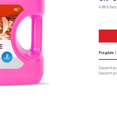
4.88
bez
Piegāde /
Saņemt prec
Saņemt pre