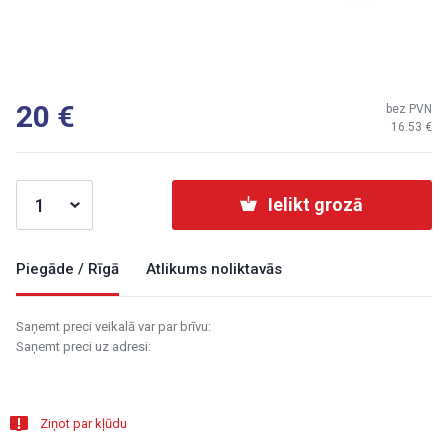
20
bez PVN
16.53
Ielikt grozā
Piegāde / Rīgā
Atlikums noliktavās
Saņemt preci veikalā var par brīvu:
Saņemt preci uz adresi:
Ziņot par kļūdu