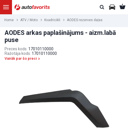
Home
ATV / Moto
Kvadricikli
AODES rezerves daļas
AODES arkas paplašinājums - aizm.labā
puse
Preces kods:
17010110000
Ražotāja kods:
17010110000
Vairāk par šo preci