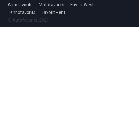
Autofavorīts
Motofavorīts
FavoritWest
Tehnofavorīts
Favorit Rent
© Autofavorits, 2021