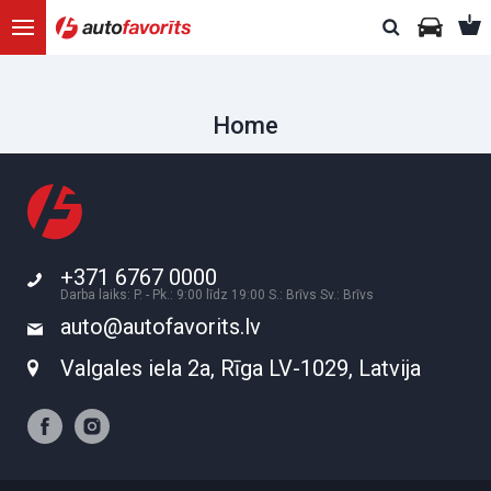
Home
+371 6767 0000
Darba laiks: P. - Pk.: 9:00 līdz 19:00 S.: Brīvs Sv.: Brīvs
auto@autofavorits.lv
Valgales iela 2a, Rīga LV-1029, Latvija