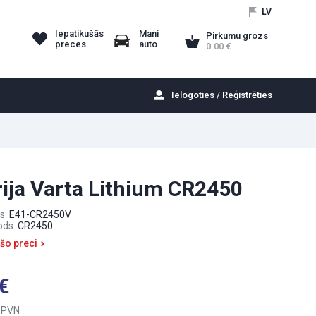
LV
Iepatikušās
Mani
Pirkumu grozs
preces
auto
0.00
Ielogoties / Reģistrēties
rija Varta Lithium CR2450
s:
E41-CR2450V
ods:
CR2450
 šo preci
 PVN