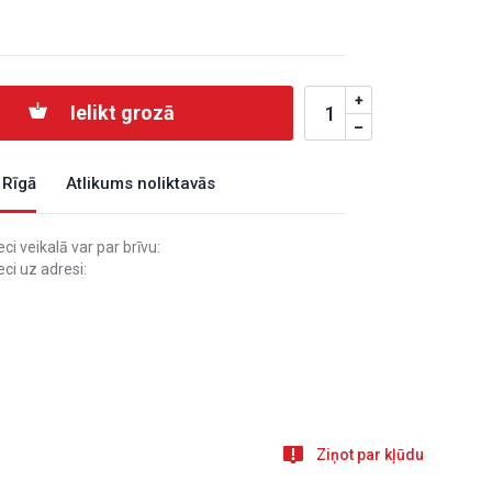
Ielikt grozā
 Rīgā
Atlikums noliktavās
i veikalā var par brīvu:
ci uz adresi:
Ziņot par kļūdu