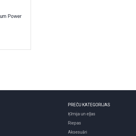
thium Power
PREČU KATEGORIJAS
Ķīmija un eļļas
Riepas
Aksesuāri