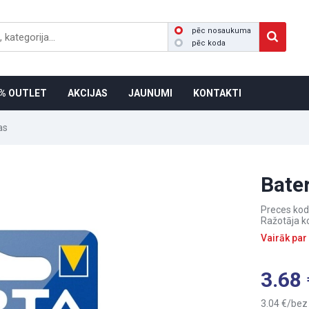
pēc nosaukuma
pēc koda
% OUTLET
AKCIJAS
JAUNUMI
KONTAKTI
as
Bate
Preces kod
Ražotāja k
Vairāk par
3.68
3.04
bez