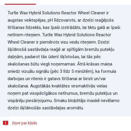
Turtle Wax Hybrid Solutions Reactor Wheel Cleaner ir
augstas veiktspējas, pH līdzsvarots, ar dzelzi reaģējošs
tīrīšanas līdzeklis, kas īpaši izstrādāts, lai tiktu galā ar īpaši
netīriem riteņiem. Turtle Wax Hybrid Solutions Reactor
Wheel Cleaner ir piemērots visu veidu riteņiem. Dzelzi
šķīdinošā sastāvdaļa reaģē ar spītīgām bremžu putekļu
daļiņām, padarot tās ūdenī šķīstošas, lai tās pēc
skalošanas būtu viegli noņemamas. Ātrā krāsas maiņa
sniedz vizuālu signālu (pēc 3 līdz 5 minūtēm), ka formula
darbojas un ritenis ir gatavs tīrīšanai ar birsti un/vai
skalošanai. Augstākās kvalitātes virsmaktīvās vielas
noņem pat visspēcīgākos netīrumus, bremžu putekļus un
vispārēju piesārņojumu. Smaku bloķētājs maskē nevēlamo
dzelzi šķīdinošās sastāvdaļas aromātu.
Ziņot par kļūdu