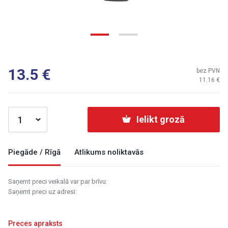
13.5
bez PVN
11.16
Ielikt grozā
Piegāde / Rīgā
Atlikums noliktavās
Saņemt preci veikalā var par brīvu:
Saņemt preci uz adresi:
Preces apraksts