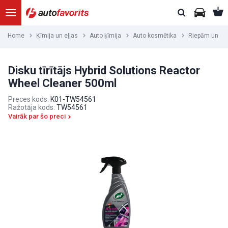
Home
Ķīmija un eļļas
Auto ķīmija
Auto kosmētika
Riepām un di
Disku tīrītājs Hybrid Solutions Reactor
Wheel Cleaner 500ml
Preces kods:
K01-TW54561
Ražotāja kods:
TW54561
Vairāk par šo preci