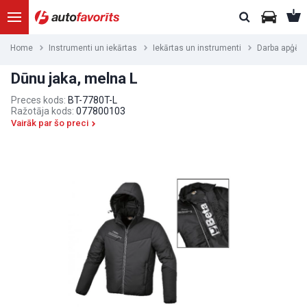
Home
Instrumenti un iekārtas
Iekārtas un instrumenti
Darba apģērb
Dūnu jaka, melna L
Preces kods:
BT-7780T-L
Ražotāja kods:
077800103
Vairāk par šo preci