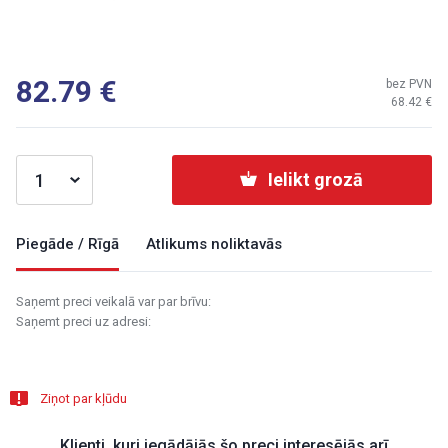
82.79
bez PVN
68.42
Ielikt grozā
Piegāde / Rīgā
Atlikums noliktavās
Saņemt preci veikalā var par brīvu:
Saņemt preci uz adresi:
Ziņot par kļūdu
Klienti, kuri iegādājās šo preci interesējās arī