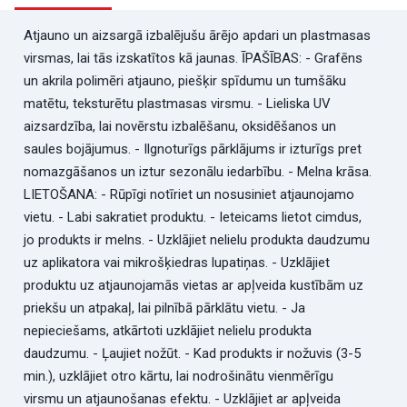
Atjauno un aizsargā izbalējušu ārējo apdari un plastmasas
virsmas, lai tās izskatītos kā jaunas. ĪPAŠĪBAS: - Grafēns
un akrila polimēri atjauno, piešķir spīdumu un tumšāku
matētu, teksturētu plastmasas virsmu. - Lieliska UV
aizsardzība, lai novērstu izbalēšanu, oksidēšanos un
saules bojājumus. - Ilgnoturīgs pārklājums ir izturīgs pret
nomazgāšanos un iztur sezonālu iedarbību. - Melna krāsa.
LIETOŠANA: - Rūpīgi notīriet un nosusiniet atjaunojamo
vietu. - Labi sakratiet produktu. - Ieteicams lietot cimdus,
jo produkts ir melns. - Uzklājiet nelielu produkta daudzumu
uz aplikatora vai mikrošķiedras lupatiņas. - Uzklājiet
produktu uz atjaunojamās vietas ar apļveida kustībām uz
priekšu un atpakaļ, lai pilnībā pārklātu vietu. - Ja
nepieciešams, atkārtoti uzklājiet nelielu produkta
daudzumu. - Ļaujiet nožūt. - Kad produkts ir nožuvis (3-5
min.), uzklājiet otro kārtu, lai nodrošinātu vienmērīgu
virsmu un atjaunošanas efektu. - Uzklājiet ar apļveida