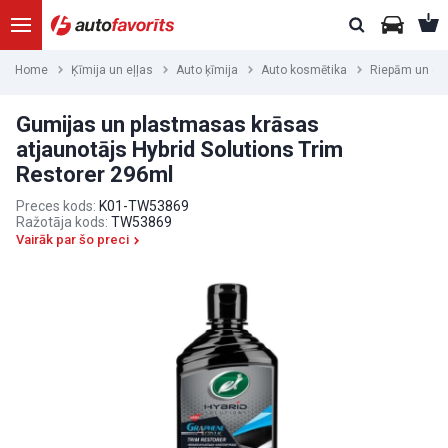
Home
Ķīmija un eļļas
Auto ķīmija
Auto kosmētika
Riepām un di
Gumijas un plastmasas krāsas
atjaunotājs Hybrid Solutions Trim
Restorer 296ml
Preces kods:
K01-TW53869
Ražotāja kods:
TW53869
Vairāk par šo preci