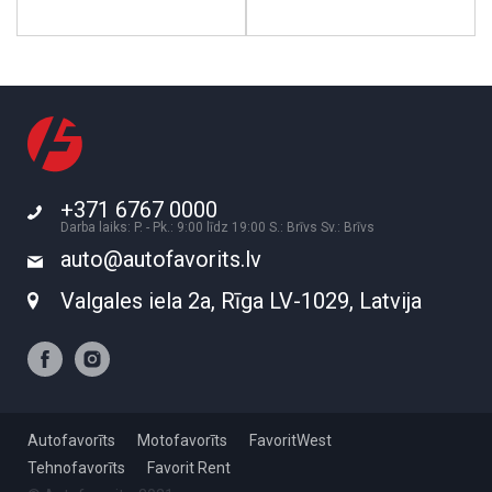
+371 6767 0000
Darba laiks: P. - Pk.: 9:00 līdz 19:00 S.: Brīvs Sv.: Brīvs
auto@autofavorits.lv
Valgales iela 2a, Rīga LV-1029, Latvija
Autofavorīts
Motofavorīts
FavoritWest
Tehnofavorīts
Favorit Rent