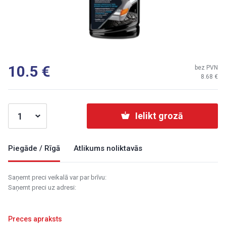
10.5
bez PVN
8.68
Ielikt grozā
Piegāde / Rīgā
Atlikums noliktavās
Saņemt preci veikalā var par brīvu:
Saņemt preci uz adresi:
Preces apraksts