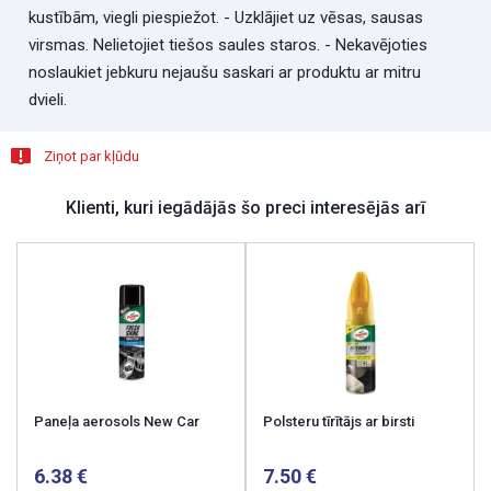
kustībām, viegli piespiežot. - Uzklājiet uz vēsas, sausas
virsmas. Nelietojiet tiešos saules staros. - Nekavējoties
noslaukiet jebkuru nejaušu saskari ar produktu ar mitru
dvieli.
Ziņot par kļūdu
Klienti, kuri iegādājās šo preci interesējās arī
Paneļa aerosols New Car
Polsteru tīrītājs ar birsti
6.38
7.50