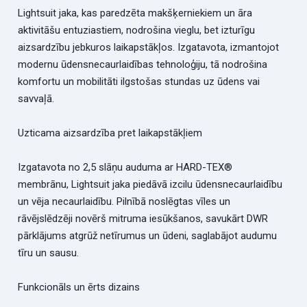
Lightsuit jaka, kas paredzēta makšķerniekiem un āra
aktivitāšu entuziastiem, nodrošina vieglu, bet izturīgu
aizsardzību jebkuros laikapstākļos. Izgatavota, izmantojot
modernu ūdensnecaurlaidības tehnoloģiju, tā nodrošina
komfortu un mobilitāti ilgstošas ​​stundas uz ūdens vai
savvaļā.
Uzticama aizsardzība pret laikapstākļiem
Izgatavota no 2,5 slāņu auduma ar HARD-TEX®
membrānu, Lightsuit jaka piedāvā izcilu ūdensnecaurlaidību
un vēja necaurlaidību. Pilnībā noslēgtas vīles un
rāvējslēdzēji novērš mitruma iesūkšanos, savukārt DWR
pārklājums atgrūž netīrumus un ūdeni, saglabājot audumu
tīru un sausu.
Funkcionāls un ērts dizains