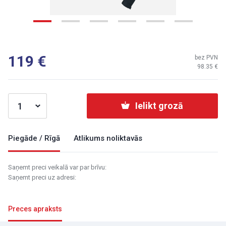
119
bez PVN
98.35
Ielikt grozā
Piegāde / Rīgā
Atlikums noliktavās
Saņemt preci veikalā var par brīvu:
Saņemt preci uz adresi:
Preces apraksts