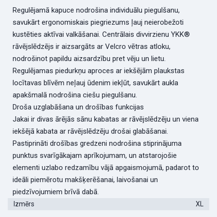
Regulējamā kapuce nodrošina individuālu piegulšanu,
savukārt ergonomiskais piegriezums ļauj neierobežoti
kustēties aktīvai valkāšanai. Centrālais divvirzienu YKK®
rāvējslēdzējs ir aizsargāts ar Velcro vētras atloku,
nodrošinot papildu aizsardzību pret vēju un lietu.
Regulējamas piedurkņu aproces ar iekšējām plaukstas
locītavas blīvēm neļauj ūdenim iekļūt, savukārt aukla
apakšmalā nodrošina ciešu piegulšanu.
Droša uzglabāšana un drošības funkcijas
Jakai ir divas ārējās sānu kabatas ar rāvējslēdzēju un viena
iekšējā kabata ar rāvējslēdzēju drošai glabāšanai.
Pastiprināti drošības gredzeni nodrošina stiprinājuma
punktus svarīgākajam aprīkojumam, un atstarojošie
elementi uzlabo redzamību vājā apgaismojumā, padarot to
ideāli piemērotu makšķerēšanai, laivošanai un
piedzīvojumiem brīvā dabā.
Izmērs
XL