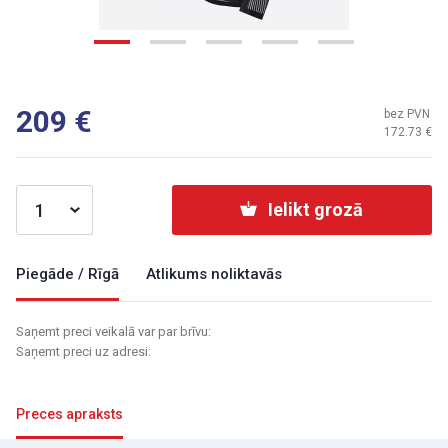
209
bez PVN
172.73
Ielikt grozā
Piegāde / Rīgā
Atlikums noliktavās
Saņemt preci veikalā var par brīvu:
Saņemt preci uz adresi:
Preces apraksts