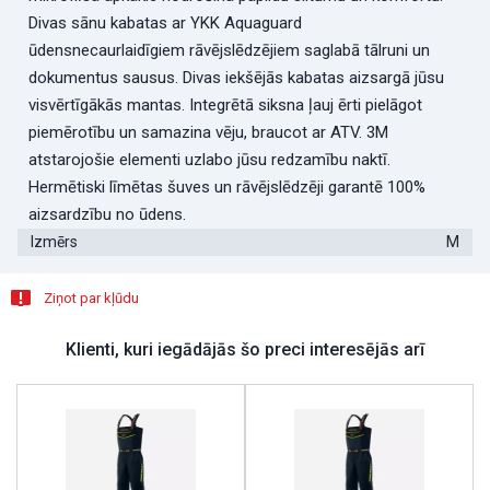
Divas sānu kabatas ar YKK Aquaguard
ūdensnecaurlaidīgiem rāvējslēdzējiem saglabā tālruni un
dokumentus sausus. Divas iekšējās kabatas aizsargā jūsu
visvērtīgākās mantas. Integrētā siksna ļauj ērti pielāgot
piemērotību un samazina vēju, braucot ar ATV. 3M
atstarojošie elementi uzlabo jūsu redzamību naktī.
Hermētiski līmētas šuves un rāvējslēdzēji garantē 100%
aizsardzību no ūdens.
Izmērs
M
Ziņot par kļūdu
Klienti, kuri iegādājās šo preci interesējās arī