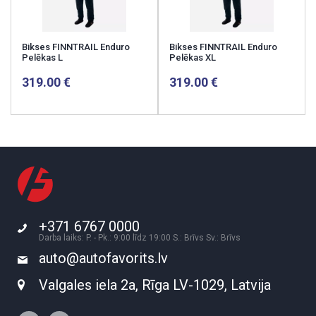
Bikses FINNTRAIL Enduro
Bikses FINNTRAIL Enduro
Pelēkas L
Pelēkas XL
319.00
319.00
+371 6767 0000
Darba laiks: P. - Pk.: 9:00 līdz 19:00 S.: Brīvs Sv.: Brīvs
auto@autofavorits.lv
Valgales iela 2a, Rīga LV-1029, Latvija