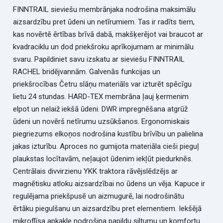
FINNTRAIL sieviešu membrānjaka nodrošina maksimālu
aizsardzību pret ūdeni un netīrumiem. Tas ir radīts tiem,
kas novērtē ērtības brīvā dabā, makšķerējot vai braucot ar
kvadraciklu un dod priekšroku aprīkojumam ar minimālu
svaru. Papildiniet savu izskatu ar sieviešu FINNTRAIL
RACHEL bridējvannām. Galvenās funkcijas un
priekšrocības Četru slāņu materiāls var izturēt spēcīgu
lietu 24 stundas. HARD-TEX membrāna ļauj ķermenim
elpot un nelaiž iekšā ūdeni. DWR impregnēšana atgrūž
ūdeni un novērš netīrumu uzsūkšanos. Ergonomiskais
piegriezums elkoņos nodrošina kustību brīvību un palielina
jakas izturību. Aproces no gumijota materiāla cieši pieguļ
plaukstas locītavām, neļaujot ūdenim iekļūt piedurknēs.
Centrālais divvirzienu YKK traktora rāvējslēdzējs ar
magnētisku atloku aizsardzībai no ūdens un vēja. Kapuce ir
regulējama priekšpusē un aizmugurē, lai nodrošinātu
ērtāku piegulšanu un aizsardzību pret elementiem. Iekšējā
mikroflīsa apkakle nodrošina papildu siltumu un komfortu.