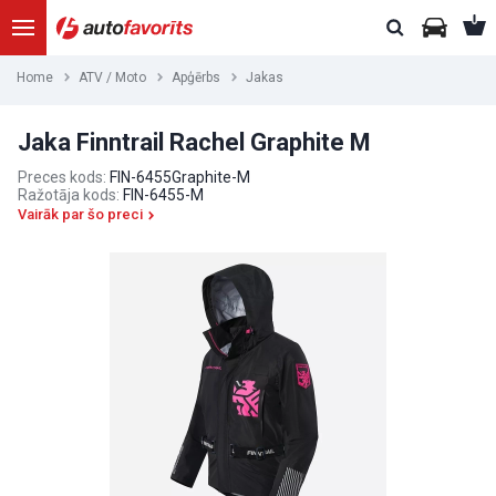
Home
ATV / Moto
Apģērbs
Jakas
Jaka Finntrail Rachel Graphite M
Preces kods:
FIN-6455Graphite-M
Ražotāja kods:
FIN-6455-M
Vairāk par šo preci