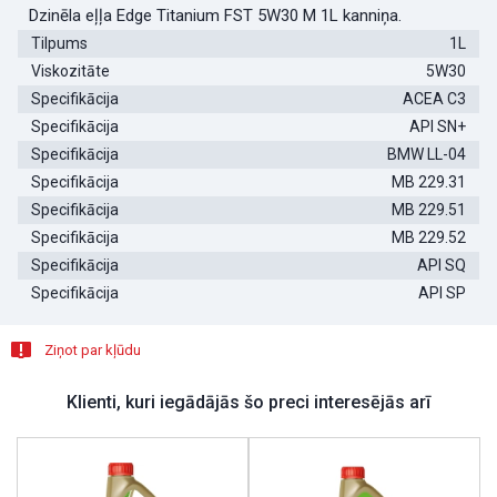
Dzinēla eļļa Edge Titanium FST 5W30 M 1L kanniņa.
Tilpums
1L
Viskozitāte
5W30
Specifikācija
ACEA C3
Specifikācija
API SN+
Specifikācija
BMW LL-04
Specifikācija
MB 229.31
Specifikācija
MB 229.51
Specifikācija
MB 229.52
Specifikācija
API SQ
Specifikācija
API SP
Ziņot par kļūdu
Klienti, kuri iegādājās šo preci interesējās arī