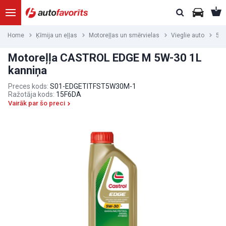
Home
Ķīmija un eļļas
Motoreļļas un smērvielas
Vieglie auto
5W
Motoreļļa CASTROL EDGE M 5W-30 1L
kanniņa
Preces kods:
S01-EDGETITFST5W30M-1
Ražotāja kods:
15F6DA
Vairāk par šo preci