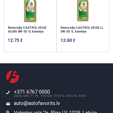
Motoreļļa CASTROL EDGE
Motoreļļa CASTROL EDGE LL
A5/B5 0W-30 1L kanniņa
5W-30 1L kanniņa
12.75
12.60
+371 6767 0000
Darba laiks: P. - Pk.: 9:00 līdz 19:00 S.: Brīvs Sv.: Brīvs
auto@autofavorits.lv
Valgales iela 2a, Rīga LV-1029, Latvija