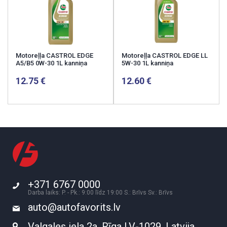
Motoreļļa CASTROL EDGE
Motoreļļa CASTROL EDGE LL
A5/B5 0W-30 1L kanniņa
5W-30 1L kanniņa
12.75
12.60
+371 6767 0000
Darba laiks: P. - Pk.: 9:00 līdz 19:00 S.: Brīvs Sv.: Brīvs
auto@autofavorits.lv
Valgales iela 2a, Rīga LV-1029, Latvija