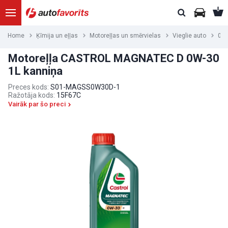
Home
Ķīmija un eļļas
Motoreļļas un smērvielas
Vieglie auto
0W
Motoreļļa CASTROL MAGNATEC D 0W-30
1L kanniņa
Preces kods:
S01-MAGSS0W30D-1
Ražotāja kods:
15F67C
Vairāk par šo preci