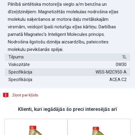
Pilnībā sintētiska motoreļļa vieglo a/m benzīna un
dīzeļdzinējiem. Magnetizētās molekulas nodrošina eļļas
molekulu saķeršanos ar motora daļu metāliskajām
virsmām, veidojot īpaši noturīgu eļļas kārtiņu. Darbības
pamatā Magnatec's Inteligent Molecules princips.
Nodrošina ilgstošu dzinēja aizsardzību, pateicoties
molekulu pievikšanās spējai.
Tilpums
1L
Viskozitāte
0W30
Specifikācija
WSS-M2C950-A
Specifikācija
ACEA C2
Ziņot par kļūdu
Klienti, kuri iegādājās šo preci interesējās arī