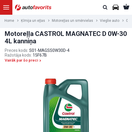
Home
Ķīmija un eļļas
Motoreļļas un smērvielas
Vieglie auto
0W
Motoreļļa CASTROL MAGNATEC D 0W-30
4L kanniņa
Preces kods:
S01-MAGSS0W30D-4
Ražotāja kods:
15F67B
Vairāk par šo preci