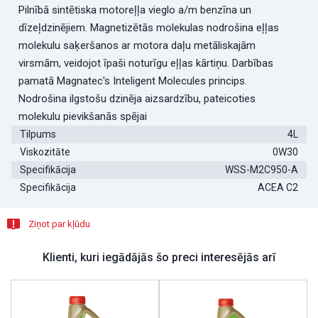
Pilnībā sintētiska motoreļļa vieglo a/m benzīna un
dīzeļdzinējiem. Magnetizētās molekulas nodrošina eļļas
molekulu saķeršanos ar motora daļu metāliskajām
virsmām, veidojot īpaši noturīgu eļļas kārtiņu. Darbības
pamatā Magnatec's Inteligent Molecules princips.
Nodrošina ilgstošu dzinēja aizsardzību, pateicoties
molekulu pievikšanās spējai
Tilpums
4L
Viskozitāte
0W30
Specifikācija
WSS-M2C950-A
Specifikācija
ACEA C2
Ziņot par kļūdu
Klienti, kuri iegādājās šo preci interesējās arī