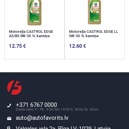
Motoreļļa CASTROL EDGE
Motoreļļa CASTROL EDGE LL
A5/B5 0W-30 1L kanniņa
5W-30 1L kanniņa
12.75
12.60
+371 6767 0000
Darba laiks: P. - Pk.: 9:00 līdz 19:00 S.: Brīvs Sv.: Brīvs
auto@autofavorits.lv
Valgales iela 2a, Rīga LV-1029, Latvija