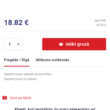
18.82
bez PVN
15.55
Ielikt grozā
Piegāde / Rīgā
Atlikums noliktavās
Saņemt preci veikalā var par brīvu:
Saņemt preci uz adresi:
Ziņot par kļūdu
Klienti, kuri iegādājās šo preci interesējās arī