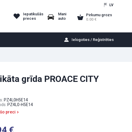
LV
Iepatikušās
Mani
Pirkumu grozs
preces
auto
0.00
Ielogoties / Reģistrēties
tikāta grīda PROACE CITY
s:
PZ4L0H5E14
ods:
PZ4L0-H5E14
 šo preci
94