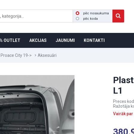
pēc nosaukuma
pēc koda
% OUTLET
AKCIJAS
JAUNUMI
KONTAKTI
 Proace City 19->
Aksesuāri
Plas
L1
Preces kod
Ražotāja k
Vairāk par
380.