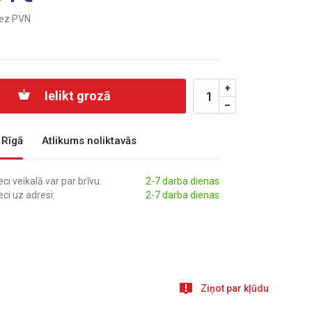
ez PVN
Ielikt grozā
 Rīgā
Atlikums noliktavās
i veikalā var par brīvu:
2-7 darba dienas
ci uz adresi:
2-7 darba dienas
Ziņot par kļūdu