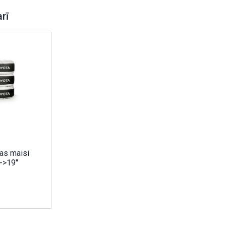
arī
as maisi
->19''