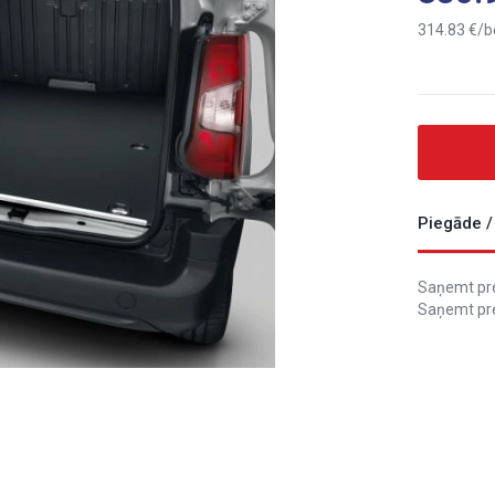
314.83
b
Piegāde /
Saņemt prec
Saņemt pre