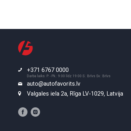
+371 6767 0000
Darba laiks: P. - Pk.: 9:00 līdz 19:00 S.: Brīvs Sv.: Brīvs
auto@autofavorits.lv
Valgales iela 2a, Rīga LV-1029, Latvija