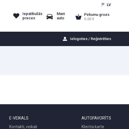
LV
Iepatikušās
Mani
Pirkumu grozs
preces
auto
0.00
Ielogoties / Reģistrēties
E-VEIKALS
AUTOFAVORĪTS
Kontakti, veikali
Klienta karte