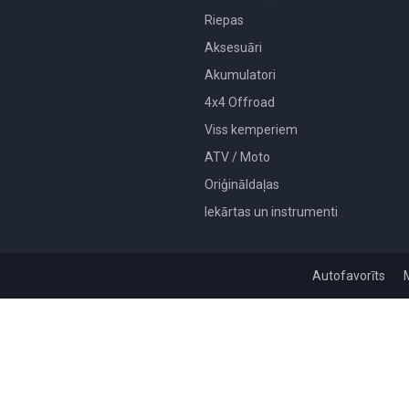
Riepas
Aksesuāri
Akumulatori
4x4 Offroad
Viss kemperiem
ATV / Moto
Oriģināldaļas
Iekārtas un instrumenti
Autofavorīts