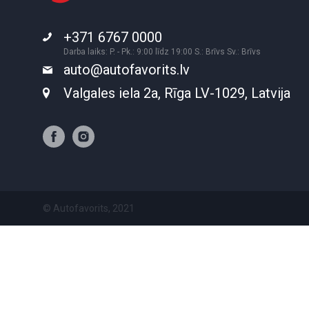
+371 6767 0000
Darba laiks: P. - Pk.: 9:00 līdz 19:00 S.: Brīvs Sv.: Brīvs
auto@autofavorits.lv
Valgales iela 2a, Rīga LV-1029, Latvija
© Autofavorits, 2021