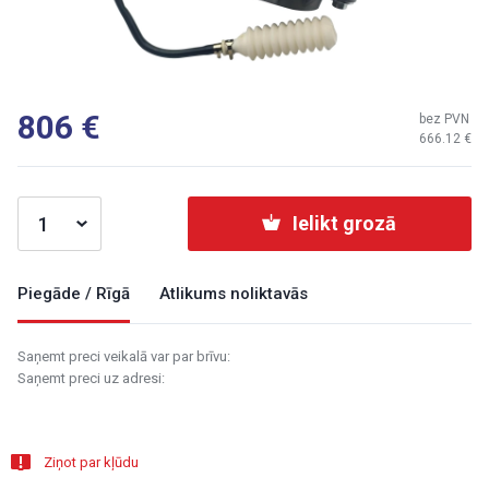
806
bez PVN
666.12
Ielikt grozā
Piegāde / Rīgā
Atlikums noliktavās
Saņemt preci veikalā var par brīvu:
Saņemt preci uz adresi:
Ziņot par kļūdu