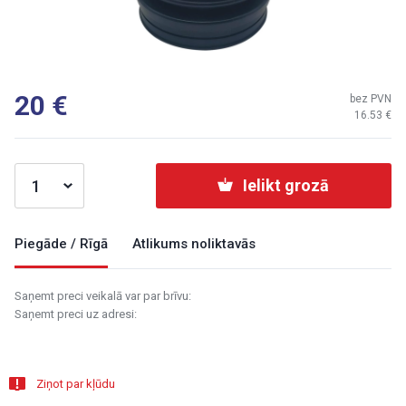
20
bez PVN
16.53
Ielikt grozā
Piegāde / Rīgā
Atlikums noliktavās
Saņemt preci veikalā var par brīvu:
Saņemt preci uz adresi:
Ziņot par kļūdu