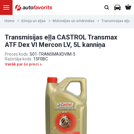
Home
Ķīmija un eļļas
Motoreļļas un smērvielas
Transmisijas eļļas
Transmisijas eļļa CASTROL Transmax
ATF Dex VI Mercon LV, 5L kanniņa
Preces kods:
S01-TRANSMAXDVIM-5
Ražotāja kods:
15F0BC
Vairāk par šo preci