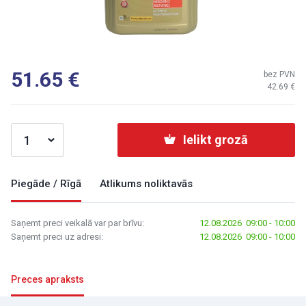
51.65
bez PVN
42.69
Ielikt grozā
Piegāde / Rīgā
Atlikums noliktavās
Saņemt preci veikalā var par brīvu:
12.08.2026 09:00 - 10:00
Saņemt preci uz adresi:
12.08.2026 09:00 - 10:00
Preces apraksts