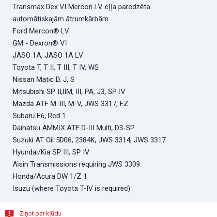
Transmax Dex VI Mercon LV eļļa paredzēta
automātiskajām ātrumkārbām.
Ford Mercon® LV
GM - Dexron® VI
JASO 1A, JASO 1A LV
Toyota T, T II, T III, T IV, WS
Nissan Matic D, J, S
Mitsubishi SP II,IIM, III, PA, J3, SP IV
Mazda ATF M-III, M-V, JWS 3317, FZ
Subaru F6, Red 1
Daihatsu AMMIX ATF D-III Multi, D3-SP
Suzuki AT Oil 5D06, 2384K, JWS 3314, JWS 3317
Hyundai/Kia SP III, SP IV
Aisin Transmissions requiring JWS 3309
Honda/Acura DW 1/Z 1
Isuzu (where Toyota T-IV is required)
Ziņot par kļūdu