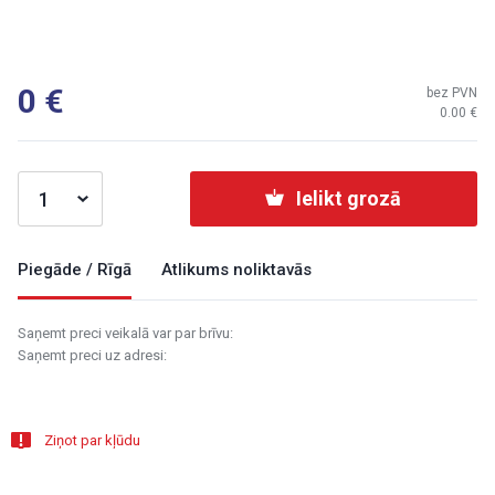
0
bez PVN
0.00
Ielikt grozā
Piegāde / Rīgā
Atlikums noliktavās
Saņemt preci veikalā var par brīvu:
Saņemt preci uz adresi:
Ziņot par kļūdu